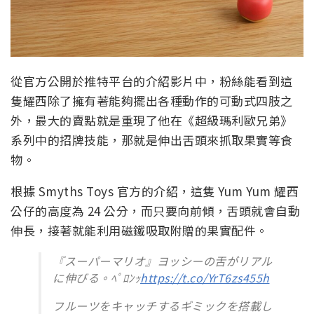
從官方公開於推特平台的介紹影片中，粉絲能看到這
隻耀西除了擁有著能夠擺出各種動作的可動式四肢之
外，最大的賣點就是重現了他在《超級瑪利歐兄弟》
系列中的招牌技能，那就是伸出舌頭來抓取果實等食
物。
根據 Smyths Toys 官方的介紹，這隻 Yum Yum 耀西
公仔的高度為 24 公分，而只要向前傾，舌頭就會自動
伸長，接著就能利用磁鐵吸取附贈的果實配件。
『スーパーマリオ』ヨッシーの舌がリアル
に伸びる。ﾍﾟﾛﾝｯ
https://t.co/YrT6zs455h
フルーツをキャッチするギミックを搭載し