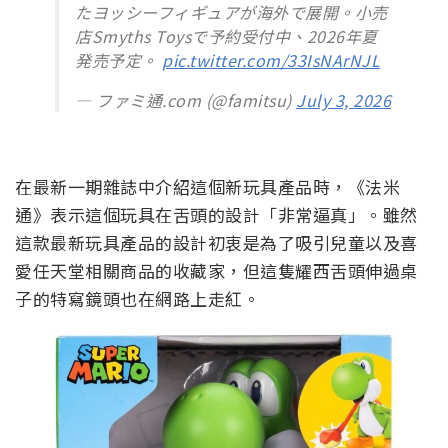
たヨッシーフィギュアが海外で展開。小売
店Smyths Toysで予約受付中、2026年夏
発売予定。
pic.twitter.com/33IsNArNJL
— ファミ通.com (@famitsu)
July 3, 2026
在最新一期雜誌中介紹這個新玩具產品時，《法米
通》表示這個玩具在舌頭的設計「非常逼真」。雖然
這款最新玩具產品的設計初衷是為了吸引兒童以及喜
愛任天堂相關商品的收藏家，但這隻耀西舌頭伸過桌
子的特寫鏡頭也在網路上走紅。