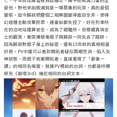
亡，千年前從廢墟裡救起繪世、賜予她毀滅力量的正
是他，對他來說毀滅就是一場惡毒的玩笑，真的是個
變態。
如今歸寂把整個二相樂園變得面目全非，使得
幻造種主動攻擊民眾、連雷虯都失控了，好在列車所
在的泊地站還算安全、成為了避難所。但根據真珠女
士的觀測，衝突爆發後姬子與歸寂一同失去了蹤跡，
因為歸寂對姬子身上的秘密、還有15年前的真相相當
好奇。
PV中還可以看到開拓者疑似兩眼空洞、陷入失
神狀態，而姬子抱著開拓者，直接重現了「最後一
課」的相同名場面，就連PV裡說的台詞，也都是呼應
原先《崩壞3rd》幾近相同的台詞文本。