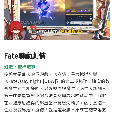
Fate聯動劇情
幻造·聖杯戰爭
接著就是這次的重頭戲，《崩壞：星穹鐵道》與
《Fate/stay night [UBW]》的第二期聯動！這次的故
事發生在二相樂園，最近樂園裡發生了兩件大新聞。
第一件是星穹列車配合珠星財團展出的藏品中，我們
在匹諾康尼獲得的那盞聖杯竟然失竊了，凶手直指一
位紅衣雙馬尾，沒錯！就是
遠坂凜
。原來在結束第五