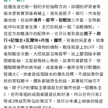
這邊洛洛也給一個初步的抽取方向，詳細的評測會等
版本更新實測後再補上。首先是姬子·啟行，作為智
識命途，但自帶
境界、姬甲、助戰技
三件套，全隊都
能呼叫拓星者支援，主打的就是一個「協戰機制」，
從官方前瞻演示的配隊中，也可以看到是由
姬子·啟
行+記憶主+瓦爾特+丹恆·騰荒
。背後的拓星者，就像
是多了一種新型召喚物的機制，戰技就是上BUFF、回
復助戰技次數，大招就是召喚姬甲。
加上整個版本期
間都能抽、又是劇情核心角色，如果你喜歡姬子、想
體驗開機甲的爽快感，或是需要一隻帶全隊打群體的
智識大C，她會是這個版本的優先目標。
不過如果你當
前的常駐關卡，體系都蠻齊全的話，其實就可抽可不
抽，姬子SP的優點主要還是在於雖然他是一個體系主
C，但列車組的成員都還是比較好湊，所以在你只有2
隊或3隊成形隊伍的情況下，就可以考慮上線後的強度
再來決定要不要抽姬子SP。