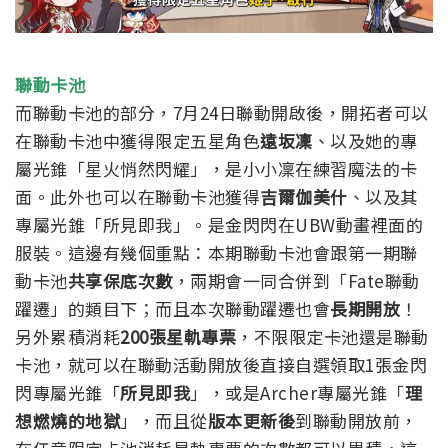
聯動卡池
而聯動卡池的部分，7月24日聯動開啟後，開拓者可以
在聯動卡池中獲得限定五星角色
遠坂凜
、以及她的專
屬光錐「星火悄然閃耀」，是小小凜在練習魔法的卡
面。
此外也可以在聯動卡池獲得
吉爾伽美什
、以及其
專屬光錐「所見即我」。是金閃閃在UBW動畫裡面的
服裝。
這邊有幾個重點：本期聯動卡池會跟第一期聯
動卡池
共享保底次數
，兩期會一同合併到「Fate聯動
躍遷」的類目下；而且本次聯動躍遷也會
長期開放
！
另外累積消耗
200張星軌專票
，不限限定卡池還是聯動
卡池，就可以在聯動活動開放後直接自選領取1張金閃
閃專屬光錐「
所見即我
」，或是Archer專屬光錐「
理
想燃燒的地獄
」，而且從
版本更新後
到聯動開放前，