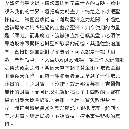
次聖杯戰爭之後，遠坂凜開始了異世界的冒險，途中
誤入我們的世界、還把魔力耗盡了，情急之下才把聖
杯借走，試圖召喚從者、藉助聖杯之力離開。
不過這
盞被螺絲咕姆改造過的工藝品聖杯，如今使用的力量
是「願力」而非魔力，沒辦法直接召喚英靈，必須依
靠遠坂凜跟開拓者對聖杯戰爭的記憶、與過往旅途經
歷，直接挑選並配對了參賽者，可以說是一場「幻
造：聖杯戰爭」，大型Cosplay現場。第二件大新聞則
是儀式啟動之時，樂園天空下起了黃金雨，無數金銀
財寶從天而降，而每一組參賽者更是拿到了一件無比
珍貴的「王之財寶」，沒錯，就是那位英雄王
吉爾伽
美什
的財寶，而且他又把鑰匙搞丟了！四散的財寶在
樂園引發大範圍騷亂，英雄王也因財寶失散現身此
界，開拓者將受異常防禦部所託，跟遠坂凜一起回收
王之財寶、穩定局勢，並追查這一連串事件背後的真
相。