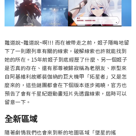
難道說~難道說~啊!!!
而在被帶走之前，姬子隱晦地留
下了一則跟列車有關的線索，破解線索也許就能找到
她的所在。15年前姬子到底經歷了什麼、另一個姬子
是否真的存在、還有那尊被歸寂稱為老朋友、原型來
自阿基維利故鄉裴伽納的巨大機甲「拓星者」又是怎
麼來的，這些謎團都會在下個版本逐步揭曉，官方也
預告了會有千星紀遊動畫短片先透露線索，屆時可以
留意一下。
全新區域
隨著劇情我們也會來到新的地圖區域「墜星的搖