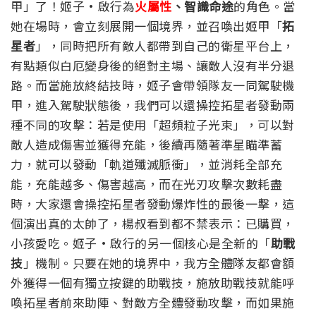
甲」了！
姬子·啟行為
火屬性
、智識命途
的角色。當
她在場時，會立刻展開一個境界，並召喚出姬甲「
拓
星者
」，同時把所有敵人都帶到自己的衛星平台上，
有點類似白厄變身後的絕對主場、讓敵人沒有半分退
路。而當施放終結技時，姬子會帶領隊友一同駕駛機
甲，進入駕駛狀態後，我們可以還操控拓星者發動兩
種不同的攻擊：若是使用「超頻粒子光束」，可以對
敵人造成傷害並獲得充能，後續再隨著準星瞄準蓄
力，就可以發動「軌道殲滅脈衝」，並消耗全部充
能，充能越多、傷害越高，而在光刃攻擊次數耗盡
時，大家還會操控拓星者發動爆炸性的最後一擊，這
個演出真的太帥了，楊叔看到都不禁表示：已購買，
小孩愛吃。
姬子·啟行的另一個核心是全新的「
助戰
技
」機制。只要在她的境界中，我方全體隊友都會額
外獲得一個有獨立按鍵的助戰技，施放助戰技就能呼
喚拓星者前來助陣、對敵方全體發動攻擊，而如果施