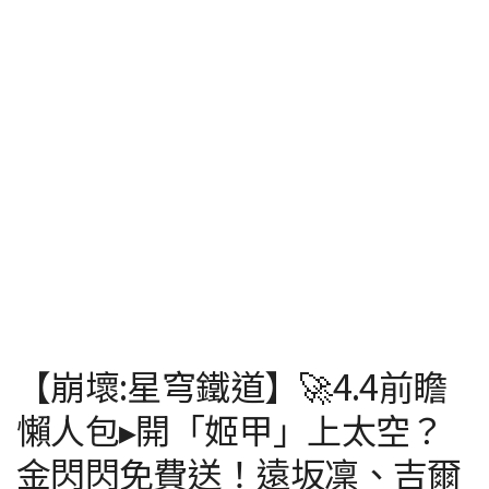
【崩壞:星穹鐵道】🚀4.4前瞻
懶人包▸開「姬甲」上太空？
金閃閃免費送！遠坂凜、吉爾