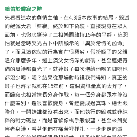
鳴笛於歸寂之時
先看看這次的劇情主軸。在4.3版本故事的結尾，毀滅
的絕滅大君「歸寂」終於卸下偽裝、直接現身在眾人
面前，也徹底撕碎了二相樂園維持15年的平靜，這恐
怕就是當時爻光占卜中所顯示的「異於常情的凶命」
了。而且這傢伙的行為實在很惡劣，假扮姬子的父親
隆介那麼多年、還上演父女情深的戲碼，甚至連姬奇
貓的周邊都買光了，就連姬子每次泡給他喝的咖啡也
都沒少喝，嗯？結果從那場對峙裡我們得知，真正的
姬子也許早就死在15年前，這個資訊量真的太炸了。
而歸寂也相當擅長分身作戰，每一個分身都跟本尊沒
什麼區別，還很喜歡變身，曾經變成過真珠、繪世跟
隆介，一開始誰都沒看出來。而他執行的毀滅並非純
粹的戰力碾壓，而是喜歡像棋手般觀望，甚至來到受
害者身邊，看著他們在痛苦裡掙扎、一步步走向滅