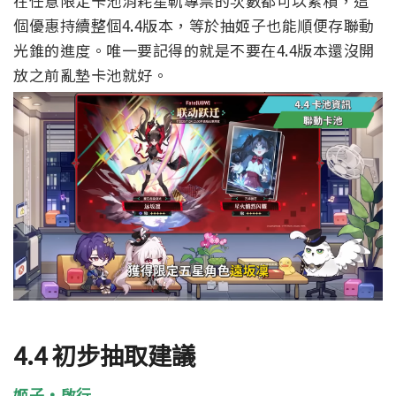
在任意限定卡池消耗星軌專票的次數都可以累積，這
個優惠持續整個4.4版本，等於抽姬子也能順便存聯動
光錐的進度。唯一要記得的就是不要在4.4版本還沒開
放之前亂墊卡池就好。
4.4 初步抽取建議
姬子·啟行