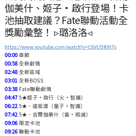
伽美什、姬子·啟行登場！卡
池抽取建議？Fate聯動活動全
獎勵彙整！ ▹璐洛洛◃
https://www.youtube.com/watch?v=C6VLf3R9tTs
00:00
章節
00:58
全新劇情
02:48
全新區域
03:01
全新BOSS
03:38
Fate聯動劇情
04:47
5★姬子·啟行（火·智識）
06:22
5★．遠坂凜（量子·智識）
07:42
5★．吉爾伽美什（雷·毀滅）
09:06
限定卡池
09:26
聯動卡池