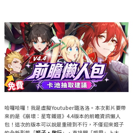
哈囉哈囉！我是虛擬Youtuber璐洛洛。本次影片要帶
來的是《崩壞：星穹鐵道》4.4版本的前瞻資訊懶人
包！這次的版本可以說是重磅到不行，不僅迎來姬子
的全新形態「
姬子·啟行
」、直接開「姬甲」上太