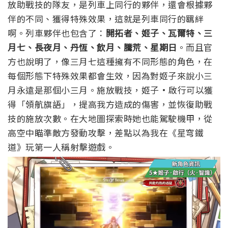
放助戰技的隊友，是列車上同行的夥伴，還會根據夥
伴的不同、獲得特殊效果，這就是列車同行的羈絆
啊。列車夥伴也包含了：
開拓者、姬子、瓦爾特、三
月七、長夜月、丹恆、飲月、騰荒、星期日
。
而且官
方也說明了，像三月七這種擁有不同形態的角色，在
每個形態下特殊效果都會生效，因為對姬子來說小三
月永遠是那個小三月。
施放戰技，姬子·啟行可以獲
得「領航旗語」，提高我方造成的傷害，並恢復助戰
技的施放次數。在大地圖探索時她也能駕駛機甲，從
高空中瞄準敵方發動攻擊，差點以為我在《星穹鐵
道》玩第一人稱射擊遊戲。