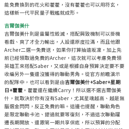
能免費換到的花火和藿藿，沒有藿藿也可以用符玄，
這樣新一代平民量子戰艦就成形。
吉爾伽美什
吉爾伽美什則是雷屬性毀滅，搭配興致機制可以掛機
看戲、爽了才全力輸出，人設還原度拉滿，而且他跟
Archer二選一免費送，如果你打算抽遠坂凜，加上先
前已經領取過免費的Archer，這次就可以考慮免費領
英雄王來搭配Saber，又或是根據自身預算決定要不要
收編另外一隻還沒獲得的聯動男角。
從官方前瞻演示
的配隊中，也可以看到是由
吉爾伽美什+Saber+星期
日+藿藿
。藿藿還在繼續Carry！
所以選不選吉爾伽美
什，就取決於你有沒有Saber，尤其星魂越高、越是無
腦選金閃閃，反正免費的嘛。
這邊也提醒，聯動角色
是限定聯動卡池、錯過就要等復刻，不過這次聯動躍
遷長期開放、還跟第一期共享保底，所以預算的分配