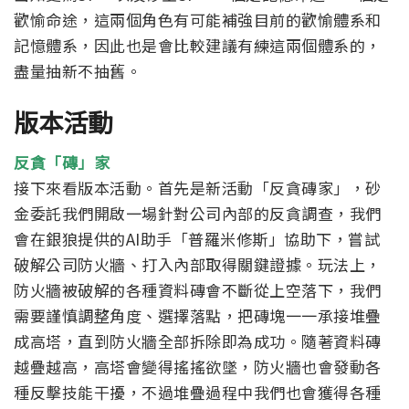
歡愉命途，這兩個角色有可能補強目前的歡愉體系和
記憶體系，因此也是會比較建議有練這兩個體系的，
盡量抽新不抽舊。
版本活動
反貪「磚」家
接下來看版本活動。首先是新活動「反貪磚家」，砂
金委託我們開啟一場針對公司內部的反貪調查，我們
會在銀狼提供的AI助手「普羅米修斯」協助下，嘗試
破解公司防火牆、打入內部取得關鍵證據。玩法上，
防火牆被破解的各種資料磚會不斷從上空落下，我們
需要謹慎調整角度、選擇落點，把磚塊一一承接堆疊
成高塔，直到防火牆全部拆除即為成功。隨著資料磚
越疊越高，高塔會變得搖搖欲墜，防火牆也會發動各
種反擊技能干擾，不過堆疊過程中我們也會獲得各種