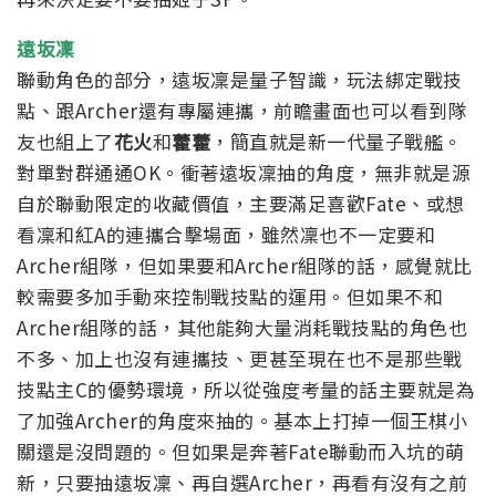
遠坂凜
聯動角色的部分，遠坂凜是量子智識，玩法綁定戰技
點、跟Archer還有專屬連攜，前瞻畫面也可以看到隊
友也組上了
花火
和
藿藿
，簡直就是新一代量子戰艦。
對單對群通通OK。
衝著遠坂凜抽的角度，無非就是源
自於聯動限定的收藏價值，主要滿足喜歡Fate、或想
看凜和紅A的連攜合擊場面，雖然凜也不一定要和
Archer組隊，但如果要和Archer組隊的話，感覺就比
較需要多加手動來控制戰技點的運用。
但如果不和
Archer組隊的話，其他能夠大量消耗戰技點的角色也
不多、加上也沒有連攜技、更甚至現在也不是那些戰
技點主C的優勢環境，所以從強度考量的話主要就是為
了加強Archer的角度來抽的。基本上打掉一個王棋小
關還是沒問題的。
但如果是奔著Fate聯動而入坑的萌
新，只要抽遠坂凜、再自選Archer，再看有沒有之前