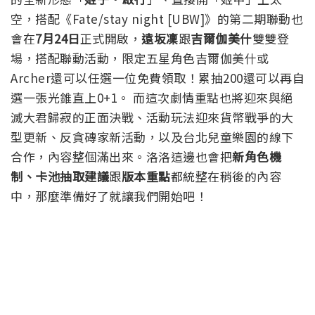
空，搭配《Fate/stay night [UBW]》的第二期聯動也
會在
7月24日
正式開啟，
遠坂凜
跟
吉爾伽美什
雙雙登
場，搭配聯動活動，限定五星角色吉爾伽美什或
Archer還可以任選一位免費領取！累抽200還可以再自
選一張光錐直上0+1。
而這次劇情重點也將迎來與絕
滅大君歸寂的正面決戰、活動玩法迎來貨幣戰爭的大
型更新、反貪磚家新活動，以及台北兒童樂園的線下
合作，內容整個滿出來。洛洛這邊也會把
新角色機
制、卡池抽取建議
跟
版本重點
都統整在稍後的內容
中
，那麼準備好了就讓我們開始吧！