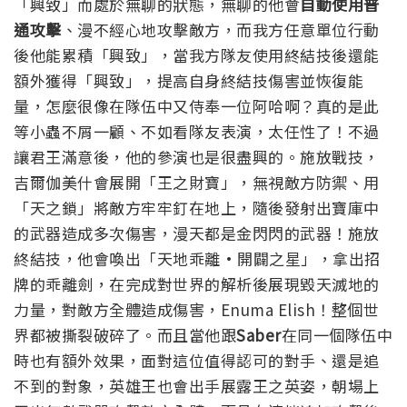
「興致」而處於無聊的狀態，無聊的他會
自動使用普
通攻擊
、漫不經心地攻擊敵方，而我方任意單位行動
後他能累積「興致」，當我方隊友使用終結技後還能
額外獲得「興致」，提高自身終結技傷害並恢復能
量，怎麼很像在隊伍中又侍奉一位阿哈啊？真的是此
等小蟲不屑一顧、不如看隊友表演，太任性了！
不過
讓君王滿意後，他的參演也是很盡興的。施放戰技，
吉爾伽美什會展開「王之財寶」，無視敵方防禦、用
「天之鎖」將敵方牢牢釘在地上，隨後發射出寶庫中
的武器造成多次傷害，漫天都是金閃閃的武器！施放
終結技，他會喚出「天地乖離·開闢之星」，拿出招
牌的乖離劍，在完成對世界的解析後展現毀天滅地的
力量，對敵方全體造成傷害，Enuma Elish！整個世
界都被撕裂破碎了。而且當他跟
Saber
在同一個隊伍中
時也有額外效果，面對這位值得認可的對手、還是追
不到的對象，英雄王也會出手展露王之英姿，朝場上