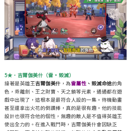
5★．吉爾伽美什（雷·毀滅）
接著是英雄王
吉爾伽美什
，為
雷屬性
、毀滅命途
的角
色，乖離劍、王之財寶、天之鎖等元素，通通都在遊
戲中出現了，這根本是最符合人設的一集。
待機動畫
甚至還拿出火花的倒讚棒，真的是很有趣。
他的技能
設計也很符合他的個性，無趣的敵人是不值得英雄王
使出全力的。在進入戰鬥時，吉爾伽美什會因缺乏