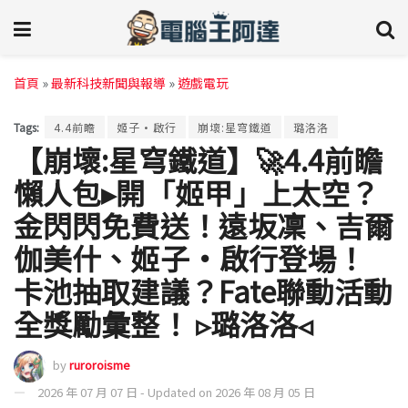
首頁
»
最新科技新聞與報導
»
遊戲電玩
Tags:
4.4前瞻
姬子·啟行
崩壞:星穹鐵道
璐洛洛
【崩壞:星穹鐵道】🚀4.4前瞻
懶人包▸開「姬甲」上太空？
金閃閃免費送！遠坂凜、吉爾
伽美什、姬子·啟行登場！
卡池抽取建議？Fate聯動活動
全獎勵彙整！ ▹璐洛洛◃
by
ruroroisme
2026 年 07 月 07 日 - Updated on 2026 年 08 月 05 日