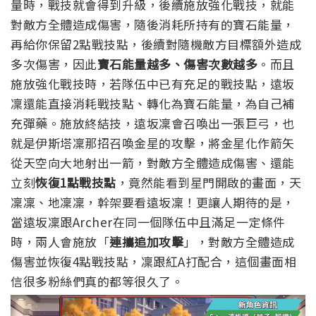
量時，戰技就會得到升級，後續施放強化戰技，就能
對敵方全體造成傷害，隨後消耗所持有的寶石能量，
再給你保留2點戰技點，後續對隨機敵方目標額外造成
多次傷害，因此
寶石能量越多、傷害次數越多
。而且
施放強化戰技時，若隊伍中已有充足的戰技點，遠坂
凜還能直接消耗戰技點、轉化為寶石能量，為自己補
充彈藥。
施放終結技，遠坂凜會召喚出一張巨弓，也
就是伊斯塔凜那招召喚金星的攻擊，將金星化作箭矢
從天空向大地射出一箭，對敵方全體造成傷害、還能
立刻
恢復1點戰技點
，竟然能看到星門開啟的畫面，天
凜凜、地凜凜，幹架要看遠坂凜！更讓人期待的是，
當遠坂凜跟Archer在同一個隊伍中且滿足一定條件
時，兩人會施放「
連攜追加攻擊
」，對敵方全體造成
傷害並恢復4點戰技點，凜跟紅A打配合，這個畫面相
信很多粉絲們真的都等很久了。