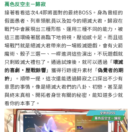
萬色反空主－歸寂
接著看看這次4.4即將面對的最終BOSS。身為曾經的
假面愚者、列車領航員以及如今的絕滅大君，歸寂在
戰鬥中會展現出三種形態、運用三種不同的能力，被
這三面環繞著居高臨下地俯視，壓迫感十足。而且這
場戰鬥就是絕滅大君帶來的一場毀滅遊戲，會有火箭
魔術、骰子三選一、一桿進洞這些演出，不玩遊戲就
只剩毀滅大禮包了。
通過試煉後，就可以透過「
壞滅
的喜劇·歷戰餘響
」獲得行跡提升素材「
偽覺者的期
許
」。順帶一提，這次還能透過歸寂之口探出不少有
意思的事情，像是絕滅大君們的八卦、初戀，甚至是
與終末真相、開拓者身世有關的秘密，能知道多少就
看你的本事了。