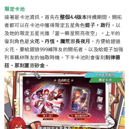
限定卡池
接著是卡池資訊。首先在
整個4.4版本
持續期間，開拓
者都可以在卡池中獲得限定五星角色
姬子·啟行
，以
及她的限定五星光錐「當一顆星照亮夜空」。
上半的
復刻角色是
火花、丹恆·騰荒
跟
長夜月
，方便給錯過
火花、要給銀狼999補隊友的開拓者、以及給姬子加強
列車羈絆隊友的抽取時機。
下半卡池則會復刻
刻律德
菈、那刻夏
跟
砂金
。