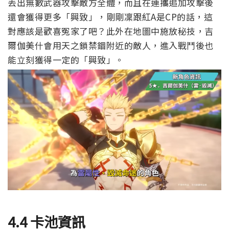
丟出無數武器攻擊敵方全體，而且在連攜追加攻擊後
還會獲得更多「興致」，剛剛凜跟紅A是CP的話，這
對應該是歡喜冤家了吧？此外在地圖中施放秘技，吉
爾伽美什會用天之鎖禁錮附近的敵人，進入戰鬥後也
能立刻獲得一定的「興致」。
4.4 卡池資訊