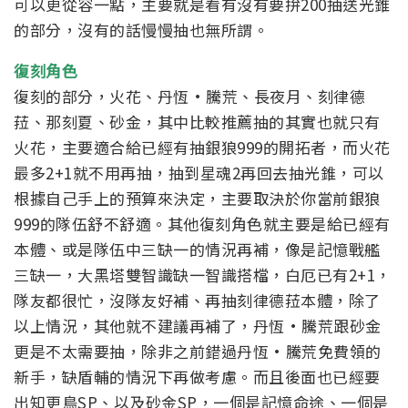
可以更從容一點，主要就是看有沒有要拚200抽送光錐
的部分，沒有的話慢慢抽也無所謂。
復刻角色
復刻的部分，火花、丹恆·騰荒、長夜月、刻律德
菈、那刻夏、砂金，其中比較推薦抽的其實也就只有
火花，主要適合給已經有抽銀狼999的開拓者，而火花
最多2+1就不用再抽，抽到星魂2再回去抽光錐，可以
根據自己手上的預算來決定，主要取決於你當前銀狼
999的隊伍舒不舒適。
其他復刻角色就主要是給已經有
本體、或是隊伍中三缺一的情況再補，像是記憶戰艦
三缺一，大黑塔雙智識缺一智識搭檔，白厄已有2+1，
隊友都很忙，沒隊友好補、再抽刻律德菈本體，除了
以上情況，其他就不建議再補了，丹恆·騰荒跟砂金
更是不太需要抽，除非之前錯過丹恆·騰荒免費領的
新手，缺盾輔的情況下再做考慮。
而且後面也已經要
出知更鳥SP、以及砂金SP，一個是記憶命途、一個是