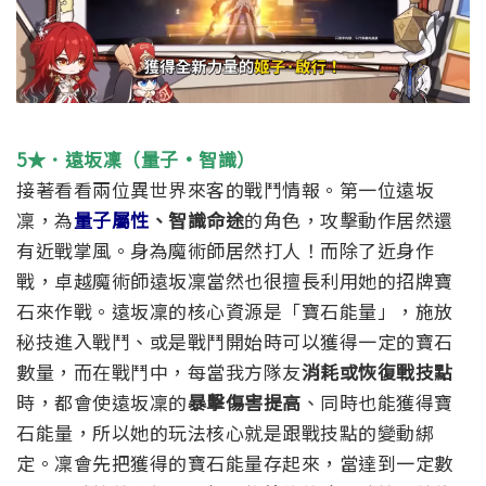
5★．遠坂凜（量子·智識）
接著看看兩位異世界來客的戰鬥情報。第一位遠坂
凜，為
量子屬性
、智識命途
的角色，攻擊動作居然還
有近戰掌風。身為魔術師居然打人！而除了近身作
戰，卓越魔術師遠坂凜當然也很擅長利用她的招牌寶
石來作戰。
遠坂凜的核心資源是「寶石能量」，施放
秘技進入戰鬥、或是戰鬥開始時可以獲得一定的寶石
數量，而在戰鬥中，每當我方隊友
消耗或恢復戰技點
時，都會使遠坂凜的
暴擊傷害提高
、同時也能獲得寶
石能量，所以她的玩法核心就是跟戰技點的變動綁
定。凜會先把獲得的寶石能量存起來，當達到一定數