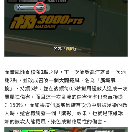
而當風蝕累積滿
2點
之後，下一次觸發亂流就會一次消
耗2點，並改成召喚一個
大龍捲風
，名為「
廣域氣
旋
」，持續5秒，並在後續每0.5秒對周邊敵人造成一次
風屬性傷害，而且這一次亂流的傷害倍率也會直接提
升150%。
而如果這個廣域氣旋首次命中到被浸染的敵
人時，還會再觸發一個「
賦彩
」效果，也就是讓維琳
娜的該次大龍捲風，染色成對應屬性的傷害。