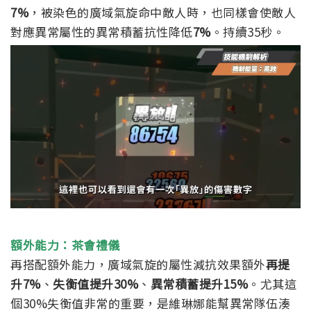
7%
，被染色的廣域氣旋命中敵人時，也同樣會使敵人
對應異常屬性的異常積蓄抗性降低
7%
。持續35秒。
額外能力：茶會禮儀
再搭配額外能力，廣域氣旋的屬性減抗效果額外
再提
升7%
、
失衡值提升30%
、
異常積蓄提升15%
。尤其這
個30%失衡值非常的重要，是維琳娜能幫異常隊伍湊