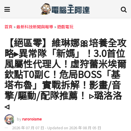
首頁
»
最新科技新聞與報導
»
遊戲電玩
【絕區零】維琳娜🎀培養全攻
略▸異常隊「新媽」！3.0首位
風屬性代理人！虛狩蕾米埃爾
欽點T0副C！危局BOSS「基
塔布魯」實戰拆解！影畫/音
擎/驅動/配隊推薦！ ▹璐洛洛
◃
by
ruroroisme
2026 年 07 月 07 日 - Updated on 2026 年 08 月 05 日