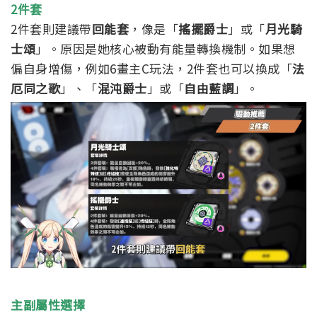
2件套
2件套則建議帶
回能套
，像是「
搖擺爵士
」或「
月光騎
士頌
」。原因是她核心被動有能量轉換機制。如果想
偏自身增傷，例如6畫主C玩法，2件套也可以換成「
法
厄同之歌
」、「
混沌爵士
」或「
自由藍調
」。
主副屬性選擇