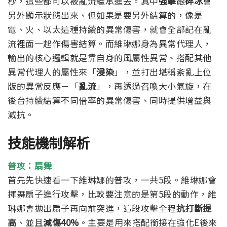
秒，這些都可以被亂流繼承進去。其中
強擊
跟
碎冰
會
另外顯示狀態出來、但如果是要另外結算的，像是
電、火、以太這種持續的異常傷害，就會全部記在亂
流裡面一起作傷害結算。而維琳娜身為異常代理人，
輸出的核心邏輯就是靠自身的風屬性異常、搭配其他
異常代理人的屬性來「
浸染
」，並打出堪稱紊亂上位
版的異常反應－「
亂流
」，再透過召喚大小氣旋，在
後台持續結算不同倍率的異常傷害、同時提供增益與
減抗。
技能機制解析
普攻：扇舞
首先先快速看一下維琳娜的普攻，一共5段。維琳娜會
揮舞扇子進行攻擊，比較要注意的是第5段的動作，維
琳娜會拋出扇子再向前突進，這段攻擊全程
抗打斷提
高
、並且
減傷40%
。主要是用來搭配銜接在強化E後來