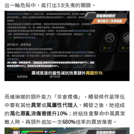
出一輪危局中，能打出3次失衡的關鍵。
而維琳娜的額外能力「茶會禮儀」，觸發條件是隊伍
中要有其他
異常
或
風屬性代理人
，觸發之後，她造成
的
風化跟亂流傷害提升10%
；終結技重擊命中風異常
敵人時，再額外追加一次
680%
倍率的異放傷害。