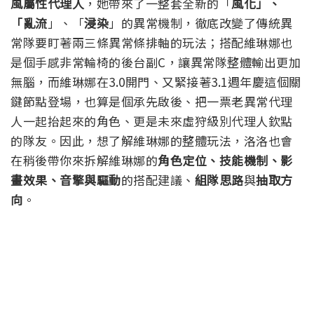
風屬性代理人
，她帶來了一整套全新的「
風化」、
「亂流
」、「
浸染
」的異常機制，徹底改變了傳統異
常隊要盯著兩三條異常條排軸的玩法；搭配維琳娜也
是個手感非常輪椅的後台副C，讓異常隊整體輸出更加
無腦，而維琳娜在3.0開門、又緊接著3.1週年慶這個關
鍵節點登場，也算是個承先啟後、把一票老異常代理
人一起抬起來的角色、更是未來虛狩級別代理人欽點
的隊友。
因此，想了解維琳娜的整體玩法，洛洛也會
在稍後帶你來拆解維琳娜的
角色定位、技能機制、影
畫效果、音擎與驅動
的搭配建議、
組隊思路
與
抽取方
向
。