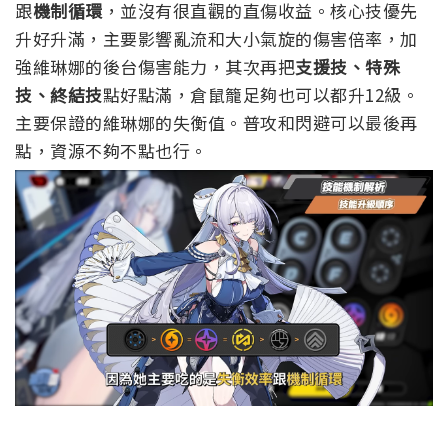
跟
機制循環
，並沒有很直觀的直傷收益。核心技優先
升好升滿，主要影響亂流和大小氣旋的傷害倍率，加
強維琳娜的後台傷害能力，其次再把
支援技、特殊
技、終結技
點好點滿，倉鼠籠足夠也可以都升12級。
主要保證的維琳娜的失衡值。普攻和閃避可以最後再
點，資源不夠不點也行。