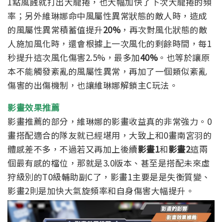
1點風蝕就打出大龍捲，也大幅加快了下次大龍捲的頻
率；另外維琳娜命中風屬性異常狀態的敵人時，造成
的風屬性異常積蓄值提升
20%
，再次對風化狀態的敵
人施加風化時，還會根據上一次風化的剩餘時間，每1
秒提升這次風化傷害2.5%，最多加
40%
。也等於讓原
本不能觸發紊亂的風屬性異常，再加了一個類似紊亂
傷害的出傷機制，也讓維琳娜解鎖主C玩法。
影畫效果推薦
影畫推薦的部分，維琳娜的影畫收益真的非常強力。0
畫搭配適合的隊友就已經堪用，大致上和0畫南宮羽的
體感差不多，不過若又再加上後續
影畫1
和
影畫2
這兩
個最有感的檔位，那就是3.0版本、甚至是搭配未來虛
狩級別的T0級輔助副C了，影畫1主要是是失衡質變、
影畫2則是加快大氣旋頻率和自身傷害大幅提升。