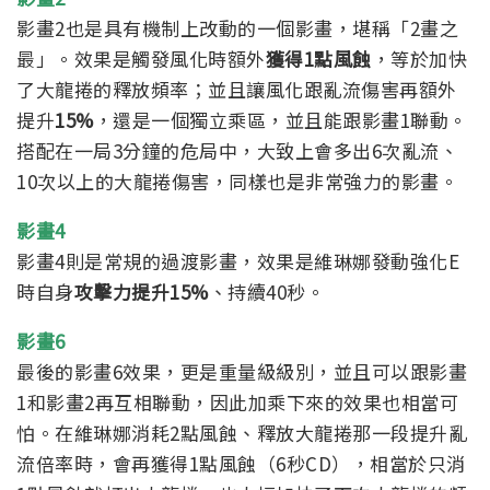
影畫2也是具有機制上改動的一個影畫，堪稱「2畫之
最」。效果是觸發風化時額外
獲得1點風蝕
，等於加快
了大龍捲的釋放頻率；並且讓風化跟亂流傷害再額外
提升
15%
，還是一個獨立乘區，並且能跟影畫1聯動。
搭配在一局3分鐘的危局中，大致上會多出6次亂流、
10次以上的大龍捲傷害，同樣也是非常強力的影畫。
影畫4
影畫4則是常規的過渡影畫，效果是維琳娜發動強化E
時自身
攻擊力提升15%
、持續40秒。
影畫6
最後的影畫6效果，更是重量級級別，並且可以跟影畫
1和影畫2再互相聯動，因此加乘下來的效果也相當可
怕。在維琳娜消耗2點風蝕、釋放大龍捲那一段提升亂
流倍率時，會再獲得1點風蝕（6秒CD），相當於只消