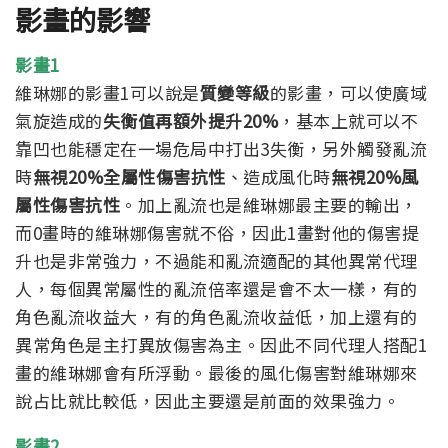
影畫的影響
影畫1
維琳娜的影畫1可以說是
質變等級
的影畫，可以使廣域
氣旋造成的
失衡值再額外提升20%
，基本上就可以不
靠凹也能穩定在一場危局中打出3失衡，另外觸發亂流
時
無視20%全屬性傷害抗性
、造成風化時
無視20%風
屬性傷害抗性
。
加上亂流也是維琳娜最主要的輸出，
而0畫時的維琳娜傷害就不俗，因此1畫對他的傷害提
升也是非常強力，不過能和亂流適配的其他異常代理
人，每個異常屬性的亂流倍率還是會不太一樣，有的
角色亂流收益大，有的角色亂流收益低，加上還有的
異常角色是主打異放傷害為主。因此不同代理人搭配1
畫的維琳娜會有所浮動。最後的風化傷害對維琳娜來
說占比就比較低，因此主要還是前面的效果強力。
影畫2