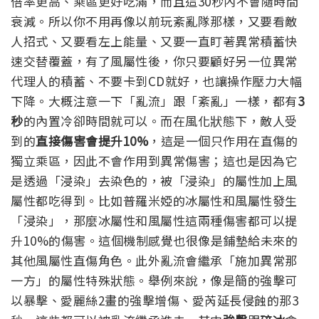
倍率更高、乘區更好吃滿，而且這30秒內不會隨時間
衰減。所以你不用再像以前玩紊亂隊那樣，又要看敵
人招式、又要看左上能量、又要一直盯著異常積蓄快
速交替覆蓋，有了風屬性後，你只要顧好另一位異常
代理人的積蓄、不要卡到CD就好，也讓操作壓力大幅
下降。大概注意一下「亂流」跟「紊亂」一樣，都有
3
秒
的內置冷卻時間就可以。
而在風化狀態下，敵人受
到的
直接傷害會提升10%
，這是一個只作用在直傷的
獨立乘區，因此不會作用到異常傷害；這也是因為它
是透過「浸染」去染色的，被「浸染」的屬性加上風
屬性都吃得到。比如普羅米婭的冰屬性和風屬性發生
「浸染」，那麼冰屬性和風屬性這兩種傷害都可以提
升10%的傷害。這個機制感覺也很像是鋪墊給未來的
其他風屬性直傷角色。
此外亂流會繼承「施加異常那
一方」的屬性特殊狀態。舉例來說，像是簡的強擊可
以暴擊、愛麗絲2畫的強擊增傷、愛芮延長侵蝕的那3