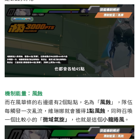
機制能量：風蝕
而在風華條的右邊還有2個點點，名為「
風蝕
」，隊伍
每觸發一次亂流，維琳娜就會獲得
1點風蝕
，同時召喚
一個比較小的「
微域氣旋」
，也就是這個
小龍捲風
。