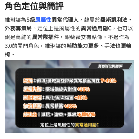
角色定位與簡評
維琳娜為
S級
風屬性
異常代理人
，隸屬於
羅斯凱利法・
外務籌策局
。定位上是風屬性的
異常通用副C
，也可以
說是萬能的
異常隊插件
，跟薇薇安有點像，不過作為
3.0的開門角色，維琳娜的
輔助能力更多、手法也更輪
椅
。