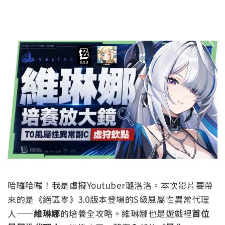
哈囉哈囉！我是虛擬Youtuber璐洛洛。本次影片要帶
來的是《絕區零》3.0版本登場的S級風屬性異常代理
人——
維琳娜
的培養全攻略。
維琳娜也是遊戲裡
首位