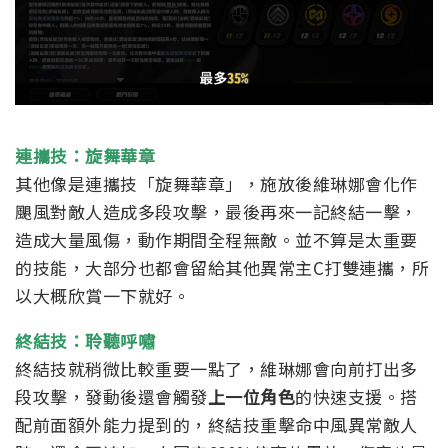
連攜技：旋舞華章
其他像是連攜技「旋舞華章」，施放後維琳娜會化作
颶風對敵人造成多段攻擊，最後再來一記終結一擊，
造成大量風傷，動作期間全程無敵。並不算是太重要
的技能，大部分也都會留給其他異常主C打雙連攜，所
以大概欣賞一下就好。
終結技：聆聽呼嘯
終結技就稍微比較重要一點了，維琳娜會向前打出多
段攻擊，發動後還會觸發
上一位角色
的快速支援。搭
配前面額外能力提到的，終結技重擊命中風異常敵人