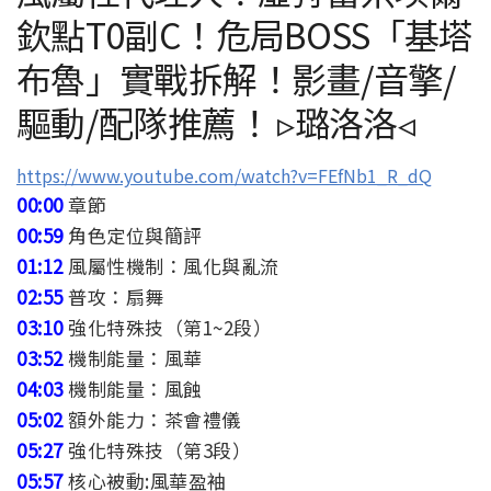
欽點T0副C！危局BOSS「基塔
布魯」實戰拆解！影畫/音擎/
驅動/配隊推薦！ ▹璐洛洛◃
https://www.youtube.com/watch?v=FEfNb1_R_dQ
00:00
章節
00:59
角色定位與簡評
01:12
風屬性機制：風化與亂流
02:55
普攻：扇舞
03:10
強化特殊技（第1~2段）
03:52
機制能量：風華
04:03
機制能量：風蝕
05:02
額外能力：茶會禮儀
05:27
強化特殊技（第3段）
05:57
核心被動:風華盈袖