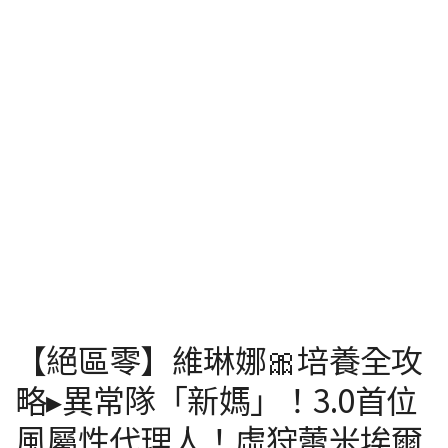
【絕區零】維琳娜🎀培養全攻
略▸異常隊「新媽」！3.0首位
風屬性代理人！虛狩蕾米埃爾