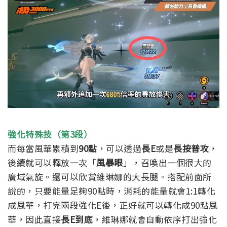
強化特殊技（第3段）
而每當風華累積到
90點
，可以透過
長E
或是
長按普攻
，
後續就可以釋放一次「
風暴眼
」，召喚出一個很大的
廣域氣旋。還可以欣賞維琳娜的大長腿。
搭配前面所
說的，只要能量足夠90點時，消耗的能量就會1:1轉化
成風華，打完兩段強化E後，正好就可以轉化成90點風
華，因此直接
長E到底
，維琳娜就會自動依序打出強化