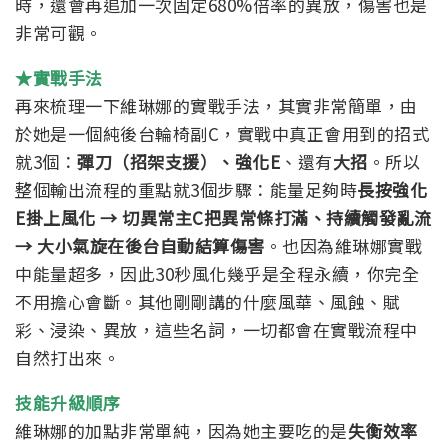
時，還會再追加一次固定680%倍率的異放，傷害也是
非常可觀。
★實戰手法
再來梳理一下維琳娜的實戰手法，其實非常簡單，由
於她是一個純後台輪椅副C，實戰中真正會用到的招式
就3個：
彈刀（招架支援）、強化E
、還有
大招
。
所以
整個輸出流程的重點就3個步驟：能量足夠時
長按強化
E掛上風化 → 切異常主C把異常條打滿、持續觸發亂流
→ 大小氣旋在後台自動結算傷害
。
也因為維琳娜實戰
中能量超多，因此30秒風化幾乎是全程永續，你完全
不用擔心會斷。其他
剛剛講的什麼風華、風蝕、賦
彩、浸染、異放，這些名詞，一切都會在實戰流程中
自然打出來。
技能升級順序
維琳娜的加點非常單純，因為她主要吃的是
失衡效率