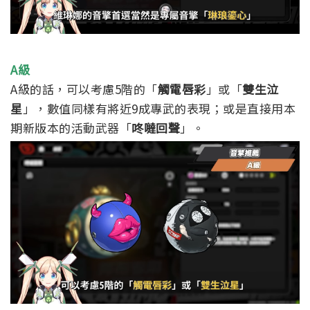
A級
A級的話，可以考慮5階的「
觸電唇彩
」或「
雙生泣
星
」，
數值同樣有將近9成專武的表現；或是直接用本
期新版本的活動武器「
咚噠回聲
」。