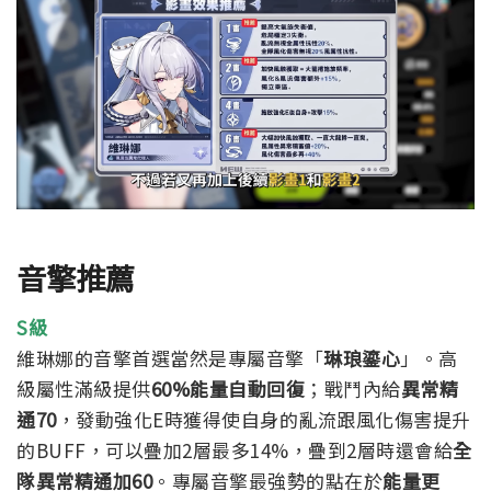
音擎推薦
S級
維琳娜的音擎首選當然是專屬音擎「
琳琅鎏心
」。高
級屬性滿級提供
60%能量自動回復
；戰鬥內給
異常精
通70
，發動強化E時獲得使自身的亂流跟風化傷害提升
的BUFF，可以疊加2層最多14%，疊到2層時還會給
全
隊異常精通加60
。專屬音擎最強勢的點在於
能量更