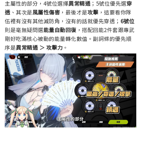
主屬性的部分，4號位選擇
異常精通
；5號位優先選
穿
透
、其次是
風屬性傷害
，最後才是
攻擊
，這要看你隊
伍裡有沒有其他減防角，沒有的話就優先穿透；
6號位
則是毫無疑問選
能量自動回復
，搭配回能2件套跟專武
剛好吃滿核心被動的能量轉化數值。
副詞條的優先順
序是
異常精通 ＞ 攻擊力
。