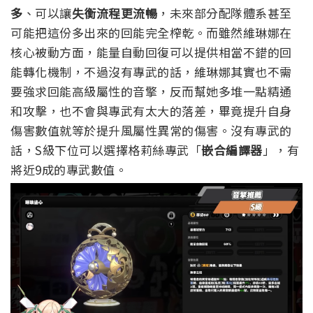
多
、可以讓
失衡流程更流暢
，未來部分配隊體系甚至
可能把這份多出來的回能完全榨乾。
而雖然維琳娜在
核心被動方面，能量自動回復可以提供相當不錯的回
能轉化機制，不過沒有專武的話，維琳娜其實也不需
要強求回能高級屬性的音擎，反而幫她多堆一點精通
和攻擊，也不會與專武有太大的落差，畢竟提升自身
傷害數值就等於提升風屬性異常的傷害。沒有專武的
話，S級下位可以選擇格莉絲專武「
嵌合編譯器
」，有
將近9成的專武數值。