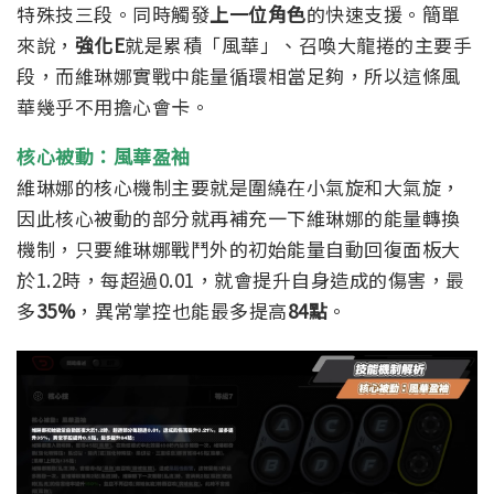
特殊技三段。同時觸發
上一位角色
的快速支援。
簡單
來說，
強化E
就是累積「風華」、召喚大龍捲的主要手
段，而維琳娜實戰中能量循環相當足夠，所以這條風
華幾乎不用擔心會卡。
核心被動：風華盈袖
維琳娜的核心機制主要就是圍繞在小氣旋和大氣旋，
因此核心被動的部分就再補充一下維琳娜的能量轉換
機制，只要維琳娜戰鬥外的初始能量自動回復面板大
於1.2時，每超過0.01，就會提升自身造成的傷害，最
多
35%
，異常掌控也能最多提高
84點
。