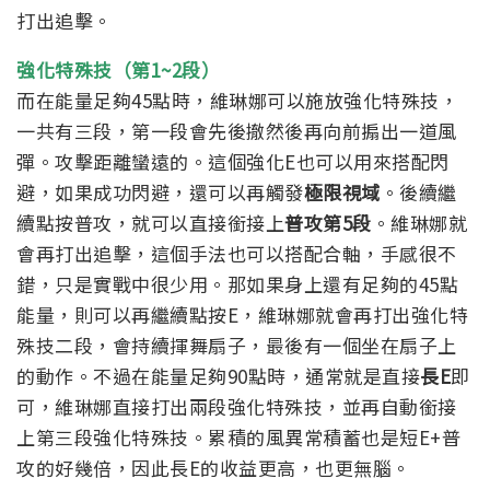
打出追擊。
強化特殊技（第1~2段）
而在能量足夠45點時，維琳娜可以施放強化特殊技，
一共有三段，第一段會先後撤然後再向前搧出一道風
彈。攻擊距離蠻遠的。
這個強化E也可以用來搭配閃
避，如果成功閃避，還可以再觸發
極限視域
。
後續繼
續點按普攻，就可以直接銜接上
普攻第5段
。維琳娜就
會再打出追擊，
這個手法也可以搭配合軸，手感很不
錯，只是實戰中很少用。
那如果身上還有足夠的45點
能量，則可以再繼續點按E，維琳娜就會再打出強化特
殊技二段，會持續揮舞扇子，最後有一個坐在扇子上
的動作。
不過在能量足夠90點時，通常就是直接
長E
即
可，維琳娜直接打出兩段強化特殊技，並再自動銜接
上第三段強化特殊技。累積的風異常積蓄也是短E+普
攻的好幾倍，因此長E的收益更高，也更無腦。