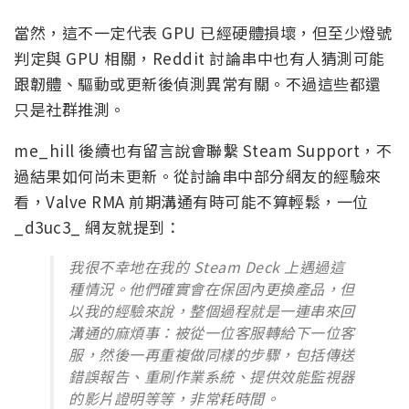
當然，這不一定代表 GPU 已經硬體損壞，但至少燈號
判定與 GPU 相關，Reddit 討論串中也有人猜測可能
跟韌體、驅動或更新後偵測異常有關。不過這些都還
只是社群推測。
me_hill 後續也有留言說會聯繫 Steam Support，不
過結果如何尚未更新。從討論串中部分網友的經驗來
看，Valve RMA 前期溝通有時可能不算輕鬆，一位
_d3uc3_ 網友就提到：
我很不幸地在我的 Steam Deck 上遇過這
種情況。他們確實會在保固內更換產品，但
以我的經驗來說，整個過程就是一連串來回
溝通的麻煩事：被從一位客服轉給下一位客
服，然後一再重複做同樣的步驟，包括傳送
錯誤報告、重刷作業系統、提供效能監視器
的影片證明等等，非常耗時間。