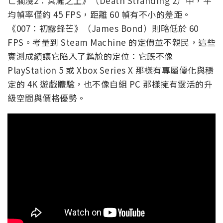
亡擱淺2：冥灘之上》（Death Stranding 2）中，平
均幀率僅約 45 FPS，距離 60 幀有不小的差距。
《007：初露鋒芒》（James Bond）則略低於 60
FPS。考量到 Steam Machine 的定價並不親民，這些
實測成績讓它陷入了尷尬的定位：它既不像
PlayStation 5 或 Xbox Series X 那樣有專屬優化與穩
定的 4K 遊戲體驗，也不像自組 PC 那樣擁有靈活的升
級空間與價格優勢。