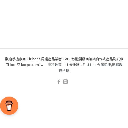
歡迎手機廠商、iPhone 周邊產品業者、APP軟體開發商洽談合作或產品測試事
宜 koc
kocpc.com.tw ｜
隱私政策
｜主機維護：
Fast Line 台灣速連
,
阿腸數
位科技