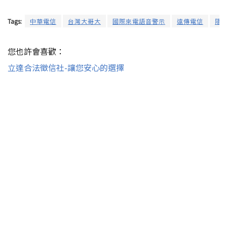
Tags:
中華電信
台灣大哥大
國際來電語音警示
遠傳電信
隱
您也許會喜歡：
立達合法徵信社-讓您安心的選擇