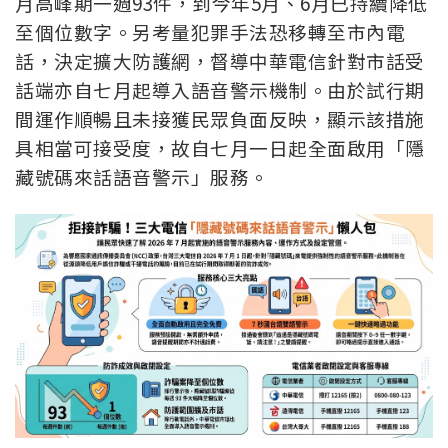
月高峰期一週93件，到今年5月、6月已持續降低
至個位數字。另考量犯罪手法恐移轉至市內電
話，決定擴大防護網，督導中華電信針對市話受
話端亦自七月起導入語音警示機制。由於試行期
間運作順暢且未接獲民眾負面反映，顯示該措施
具相當可接受度，故自七月一日起全面啟用「隱
藏號碼來話語音警示」服務。