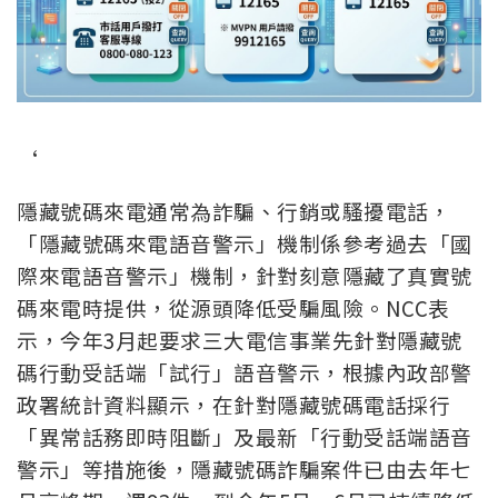
‘
隱藏號碼來電通常為詐騙、行銷或騷擾電話，
「隱藏號碼來電語音警示」機制係參考過去「國
際來電語音警示」機制，針對刻意隱藏了真實號
碼來電時提供，從源頭降低受騙風險。NCC表
示，今年
3
月起要求三大電信事業先針對隱藏號
碼
行動受話端「試行」語音警示，根據內政部警
政署統計資料顯示，在針對隱藏號碼電話採行
「異常話務即時阻斷」及最新「行動受話端語音
警示」等措施後，隱藏號碼詐騙案件已由去年七