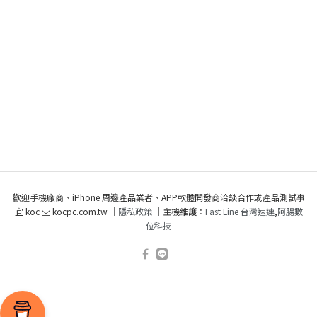
歡迎手機廠商、iPhone 周邊產品業者、APP軟體開發商洽談合作或產品測試事
宜 koc
kocpc.com.tw ｜
隱私政策
｜主機維護：
Fast Line 台灣速連
,
阿腸數
位科技