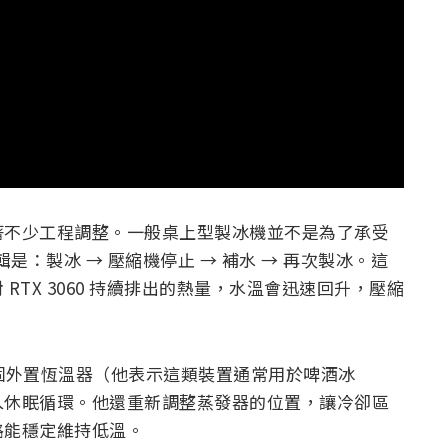
著不少工程調整。一般桌上型製冰機並不是為了承受
是：製冰 → 壓縮機停止 → 補水 → 再次製冰。這
TX 3060 持續排出的熱量，水溫會迅速回升，壓縮
了一個外置恆溫器（他表示這類裝置通常用於啤酒冰
入休眠循環。他還重新調整蒸發器的位置，讓冷卻區
路能穩定維持低溫。