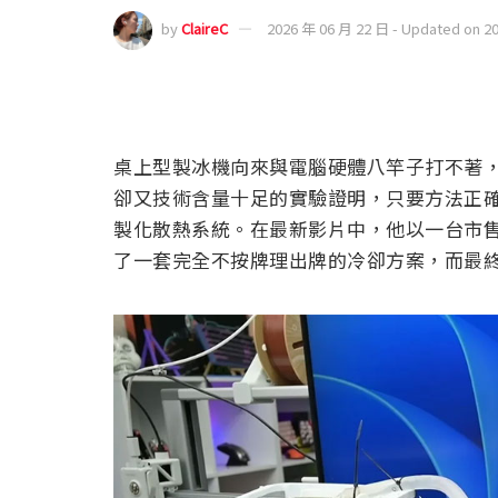
by
ClaireC
2026 年 06 月 22 日 - Updated on 2
桌上型製冰機向來與電腦硬體八竿子打不著，但 Yo
卻又技術含量十足的實驗證明，只要方法正確
製化散熱系統。在最新影片中，他以一台市售製冰機為核
了一套完全不按牌理出牌的冷卻方案，而最