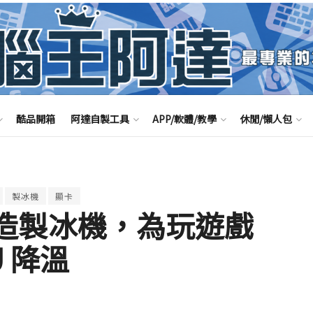
酷品開箱
阿達自製工具
APP/軟體/教學
休閒/懶人包
製冰機
顯卡
r 改造製冰機，為玩遊戲
PU 降溫