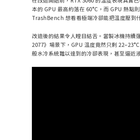
在改造開始前，RTX 3060 的溫度表現其實已
本的 GPU 最高約落在 60°C，而 GPU 熱點
TrashBench 想看看極端冷卻能把溫度壓
改造後的結果令人瞠目結舌。當製冰機持續運作
2077》場景下，GPU 溫度竟然只剩 22–2
般水冷系統難以達到的冷卻表現，甚至逼近