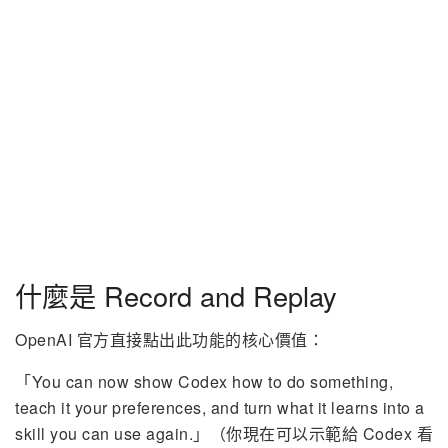
什麼是 Record and Replay
OpenAI 官方直接點出此功能的核心價值：
「You can now show Codex how to do something,
teach it your preferences, and turn what it learns into a
skill you can use again.」（你現在可以示範給 Codex 看