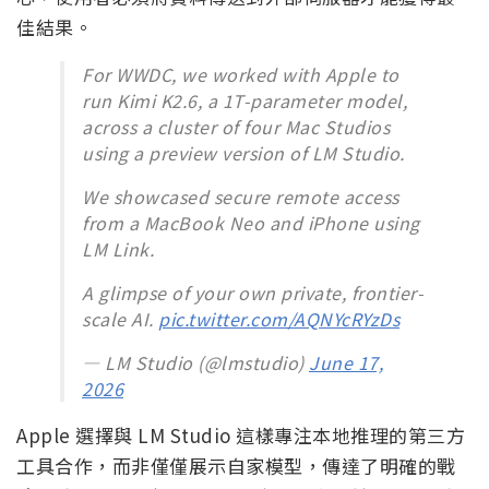
佳結果。
For WWDC, we worked with Apple to
run Kimi K2.6, a 1T-parameter model,
across a cluster of four Mac Studios
using a preview version of LM Studio.
We showcased secure remote access
from a MacBook Neo and iPhone using
LM Link.
A glimpse of your own private, frontier-
scale AI.
pic.twitter.com/AQNYcRYzDs
— LM Studio (@lmstudio)
June 17,
2026
Apple 選擇與 LM Studio 這樣專注本地推理的第三方
工具合作，而非僅僅展示自家模型，傳達了明確的戰