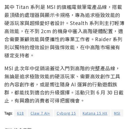
其中 Titan 系列是 MSI 的旗艦電競筆電產品線，搭載
最頂級的處理器與顯示卡規格，專為追求極致效能的
硬派玩家與超頻愛好者設計。Stealth 系列則主打輕薄
高效能，在不到 2cm 的機身中塞入高階硬體配置，適
合需要兼顧效能與便攜性的專業工作者。Raider 系列
則以獨特的燈效設計與強悍效能，在中高階市場擁有
穩定支持者。
MSI 此次年中促銷涵蓋從入門到高階的完整產品線，
無論是追求極致效能的硬派玩家、需要高效創作工具
的內容創作者，或是嚮往隨身 AI 運算的行動遊戲族
群，都能找到適合的升級選擇。活動只到 6 月 30 日截
止，有興趣的消費者可得把握機會。
Tags:
618
Claw 7 AI+
Cyborg 15
Katana 15 HX
MSI