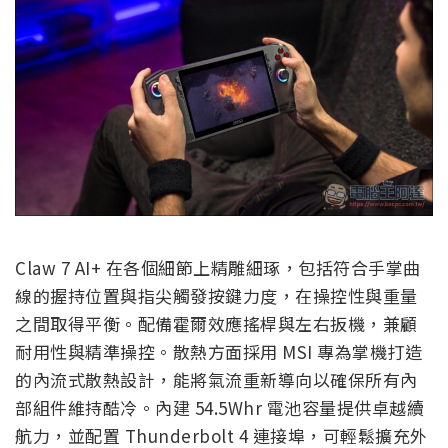
Claw 7 AI+ 在各個細節上精雕細琢，包括符合手掌曲
線的握持位置與指尖觸發按鍵力度，在操控性與重量
之間取得平衡。配備霍爾效應搖桿與左右扳機，兼顧
耐用性與精準操控。散熱方面採用 MSI 專為掌機打造
的內流式散熱設計，能將氣流重新導向以確保所有內
部組件維持酷冷。內建 54.5Whr 電池容量提供卓越續
航力，並配置 Thunderbolt 4 連接埠，可輕鬆擴充外