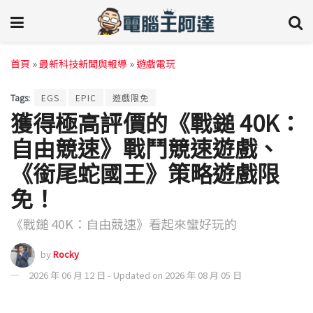
首頁
»
最新科技新聞與報導
»
遊戲電玩
Tags:
EGS
EPIC
遊戲限免
獲得極高評價的《戰鎚 40K：
自由競速》戰鬥競速遊戲、
《銜尾蛇國王》策略遊戲限
免！
《戰鎚 40K：自由競速》看起來蠻好玩的
by
Rocky
2026 年 06 月 12 日 - Updated on 2026 年 08 月 05 日