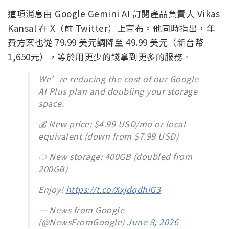
這項消息由 Google Gemini AI 訂閱產品負責人 Vikas
Kansal 在 X（前 Twitter）上宣布。他同時指出，年
費方案也從 79.99 美元調降至 49.99 美元（新台幣
1,650元），等於用更少的錢拿到更多的服務。
We’re reducing the cost of our Google
AI Plus plan and doubling your storage
space.
💰 New price: $4.99 USD/mo or local
equivalent (down from $7.99 USD)
☁️ New storage: 400GB (doubled from
200GB)
Enjoy!
https://t.co/XxjdqdhiG3
— News from Google
(@NewsFromGoogle)
June 8, 2026