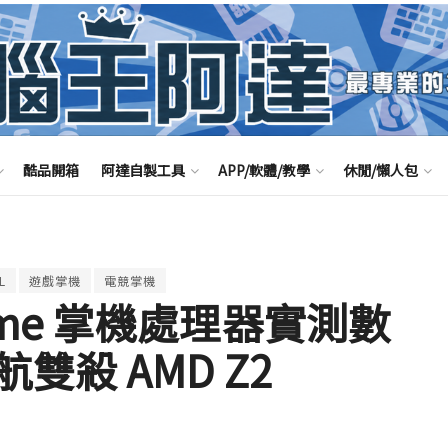
酷品開箱
阿達自製工具
APP/軟體/教學
休閒/懶人包
L
遊戲掌機
電競掌機
Extreme 掌機處理器實測數
殺 AMD Z2