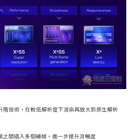
影像升階技術，在較低解析度下渲染再放大到原生解析
幀之間插入多個補幀，進一步提升流暢度