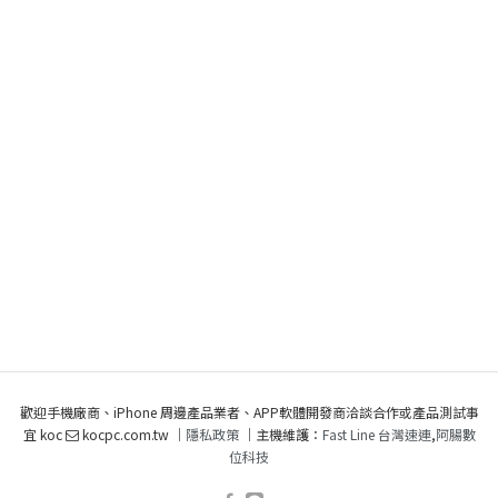
歡迎手機廠商、iPhone 周邊產品業者、APP軟體開發商洽談合作或產品測試事
宜 koc
kocpc.com.tw ｜
隱私政策
｜主機維護：
Fast Line 台灣速連
,
阿腸數
位科技