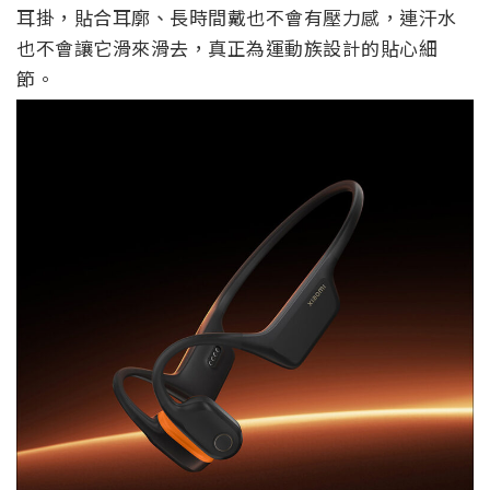
耳掛，貼合耳廓、長時間戴也不會有壓力感，連汗水
也不會讓它滑來滑去，真正為運動族設計的貼心細
節。