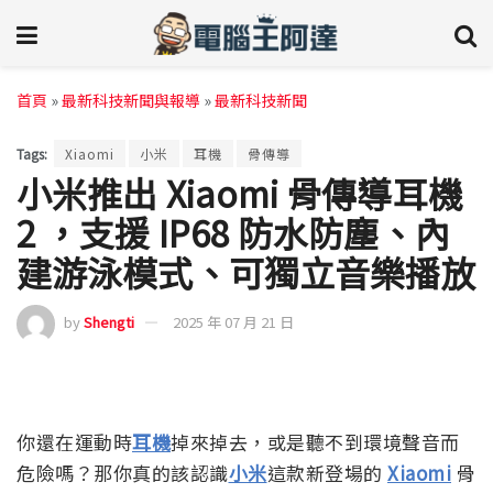
首頁
»
最新科技新聞與報導
»
最新科技新聞
Tags:
Xiaomi
小米
耳機
骨傳導
小米推出 Xiaomi 骨傳導耳機
2 ，支援 IP68 防水防塵、內
建游泳模式、可獨立音樂播放
by
Shengti
2025 年 07 月 21 日
你還在運動時
耳機
掉來掉去，或是聽不到環境聲音而
危險嗎？那你真的該認識
小米
這款新登場的
Xiaomi
骨