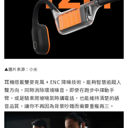
▲圖片來源：小米
耳機搭載雙麥克風 + ENC 降噪技術，能夠智慧追蹤人
聲方向，同時消除環境噪音。即使在跑步中揮動手
臂，或是騎車爬坡喘氣時講電話，也能維持清楚的語
音品質，讓你不再因為背景吵雜而需要重複再三。