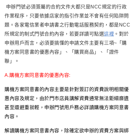
申辦門號必須簽屬的合約文件大都只是NCC規定的行政
作業程序
，
只要依據店家的指引作業並不會有任何陷阱問
題
。各家電信業者申請書之行
動電話服務契約
，
都是NCC
所規定的制式門號合約內容
，
若要詳讀可點選
這裡
。對於
申辦用戶而言
，
必須要搞懂的申請文件主要有三項~
「
購
機方案同意書的優惠內容
」
、
「購買商品」
、
「證件
聯」
。
A.
購機方案同意書的優惠內容:
購機方案同意書的內容主要是針對簽訂的資費說明相關優
惠內容及規定
，
由於門市店員講解資費通常無法鉅細靡遺
甚至還避重就輕
，
申辦門號用戶務必詳讀購機方案同意書
內容
。
解讀購機方案同意書內容
，
除確定欲申辦的資費方案與綁