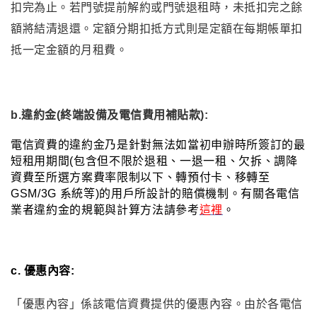
扣完為止。若門號提前解約或門號退租時，未抵扣完之餘
額將結清退還。定額分期扣抵方式則是定額在每期帳單扣
抵一定金額的月租費
。
b.違約金(終端設備及電信費用補貼款):
電信資費的違約金乃是針對無法如當初申辦時所簽訂的
最
短租用期間
(包含但不限於退租、一退一租、欠拆、調降
資費至所選方案費率限制以下、轉預付卡、移轉至
GSM/3G 系統等)的用戶所設計的賠償機制
。有關各電信
業者違約金的規範與計算方法請參考
這裡
。
c. 優惠內容:
「優惠內容」係該電信資費提供的優惠內容
。由於各電信