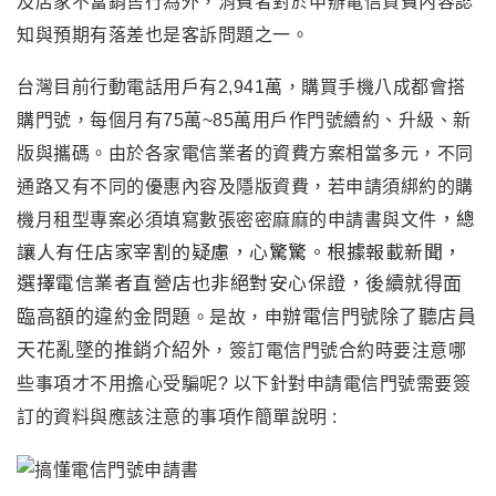
及店家不當銷售行為外
，
消費者對於申辦電信資費內容認
知與預期有落差也是客訴問題之一。
台灣目前行動電話用戶有2,941萬
，
購買手機八成都會搭
購門號
，
每個月有75萬~85萬用戶作門號續約
、升級、新
版與攜碼
。由於各家電信業者的資費方案相當多元
，
不同
通路又有不同的優惠內容及隱版資費
，若
申請須綁約的購
，總
機月租型專案必須填寫數張密密麻麻的申請書與文件
讓人有任店家宰割的疑慮，心驚驚。根據報載新聞，
選擇電信業者直營店也非絕對安心保證，
後續就得面
臨高額的違約金問題
辦電信門號除了聽店員
。是故
，
申
天花亂墜的推銷介紹外
，
簽訂電信門號合約時要注意哪
些事項才不用擔心受騙呢
? 以下針對申請電信門號需要簽
訂的資料與應該注意的事項作簡單說明 :