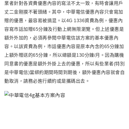
業者針對各資費優惠內容的寫法不太一致
，有時會讓用戶
丈二金剛摸不著頭緒。其中
，中華電信優惠內容只會寫加
贈的優惠
，最容易被搞混
。以4G 1336資費為例
，優惠內
容寫
市話加贈65分鐘及行動上網無限瀏覽
。但上述優惠是
額外外加的
，必須再參閱中華電信該方案的基本優惠內
容
。以該資費為例
，
市話優惠內容是原本內含的65分鐘加
上額外贈送的65分鐘
，
所以總額是130分鐘/月
。因為購機
同意書的優惠是額外外掛上去的優惠
，
所以有些業者(特別
是中華電信)當綁約期間時間到期後
，
額外優惠內容就會自
動取消
，請務必進行續約或是攜碼出去
。