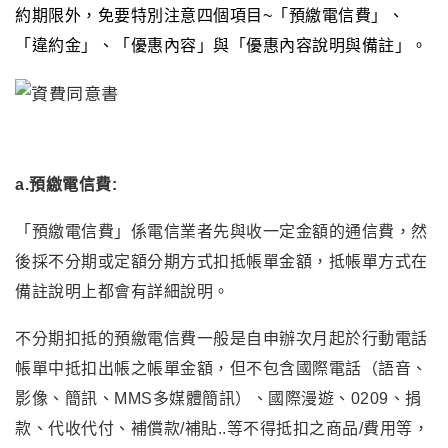
約期限外
，
免要特別注意四個項目~「預繳電信費」、
「違約金」、「優惠內容」與
「優惠內容說明與備註」
。
a.預繳電信費:
「預繳電信費」係電信業者先與收一定金額的通信費，然
後採不分期或定額分期方式扣抵帳單金額，抵帳單方式在
備註說明上都會有詳細說明。
不分期扣抵的預繳電信費一般是自申辦次月起於行動電話
帳單中抵扣出帳之帳單金額
，
但不包含國際電話（語音、
影像、簡訊、MMS多媒體簡訊）、國際漫遊、0209、捐
款、代收代付、補償款/補貼..等不得抵扣之商品/費用等，