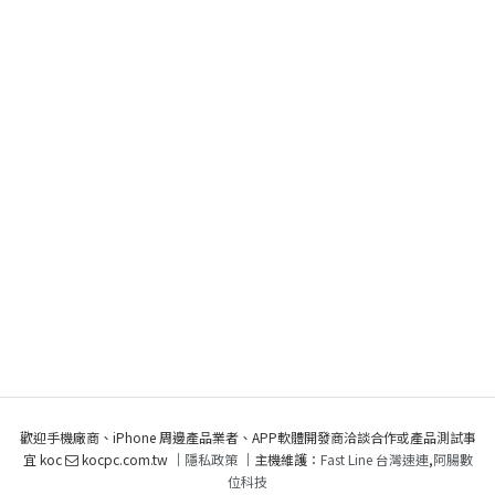
歡迎手機廠商、iPhone 周邊產品業者、APP軟體開發商洽談合作或產品測試事
宜 koc
kocpc.com.tw ｜
隱私政策
｜主機維護：
Fast Line 台灣速連
,
阿腸數
位科技