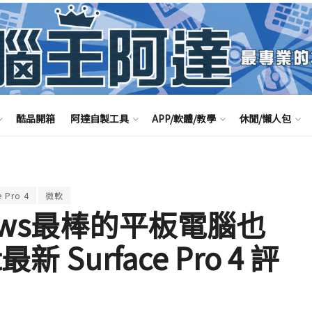
酷品開箱
阿達自製工具
APP/軟體/教學
休閒/懶人包
e Pro 4
微軟
ows最棒的平板電腦也
新 Surface Pro 4 評