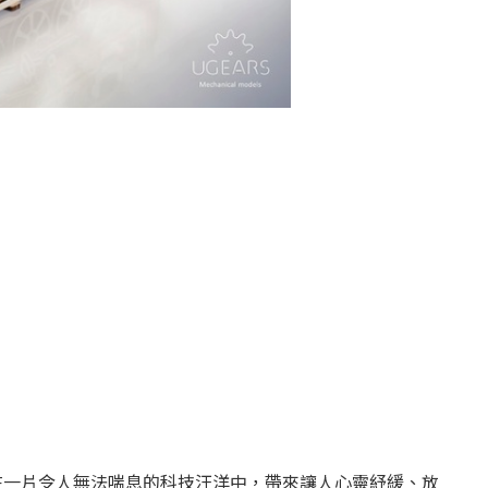
以在一片令人無法喘息的科技汪洋中，帶來讓人心靈紓緩、放