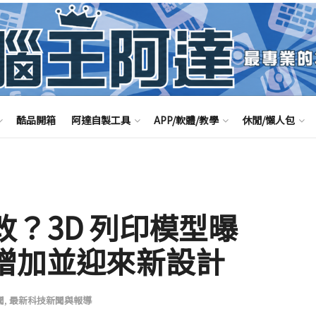
酷品開箱
阿達自製工具
APP/軟體/教學
休閒/懶人包
觀大改？3D 列印模型曝
度增加並迎來新設計
聞
,
最新科技新聞與報導