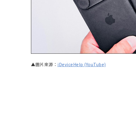
▲圖片來源：
iDeviceHelp (YouTube)