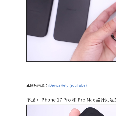
▲圖片來源：
iDeviceHelp (YouTube)
不過，iPhone 17 Pro 和 Pro Max 設