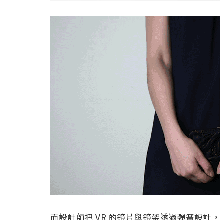
而設計師把 VR 的鏡片與鏡架透過彈簧設計，置