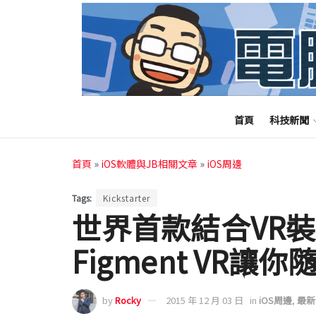
首頁
科技新聞
首頁
»
iOS軟體與JB相關文章
»
iOS周邊
Tags:
Kickstarter
世界首款結合VR
Figment VR
by
Rocky
2015 年 12 月 03 日
in
iOS周邊
,
最新