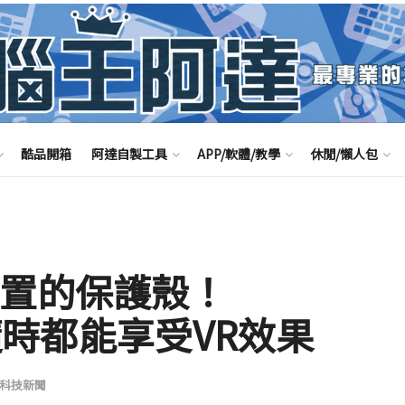
酷品開箱
阿達自製工具
APP/軟體/教學
休閒/懶人包
裝置的保護殼！
讓你隨時都能享受VR效果
科技新聞