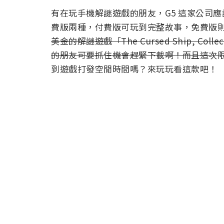
有在玩手機解謎遊戲的朋友，G5 這家公司
費版兩種，付費版可玩到完整故事，免費版
美金的解謎遊戲「The Cursed Ship, Coll
的朋友可要抓住機會趕緊下載啊！而且這次限免還
到遊戲打發空閒時間嗎？來玩玩看這款吧！