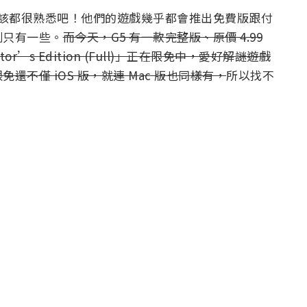
應該都很熟悉吧！他們的遊戲幾乎都會推出免費版跟付
則只有一些。
而今天，G5 有一款完整版、原價 4.99
ector’s Edition (Full)」正在限免中，愛好解謎遊戲
不僅 iOS 版，就連 Mac 版也同樣有，
所以找不