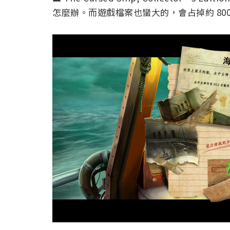
怎麼辦。而遊戲檔案也蠻大的，會占掉約 80