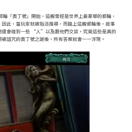
的郵輪「奧丁號」開始，這艘曾經是世界上最豪華的郵輪，
，因此，當玩家就被指派搜尋，而踏上這艘郵輪後，故事
時還會碰到一些 “人”以及跟他們交談，究竟這些是真的
開被詛咒的奧丁號之謎後，所有答案就會一一浮現。