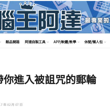
酷品開箱
阿達自製工具
APP/軟體/教學
休閒/懶人包
Ship帶你進入被詛咒的郵輪
17 年 02 月 07 日