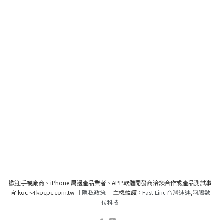
歡迎手機廠商、iPhone 周邊產品業者、APP軟體開發商洽談合作或產品測試事
宜 koc
kocpc.com.tw ｜
隱私政策
｜主機維護：
Fast Line 台灣速連
,
阿腸數
位科技