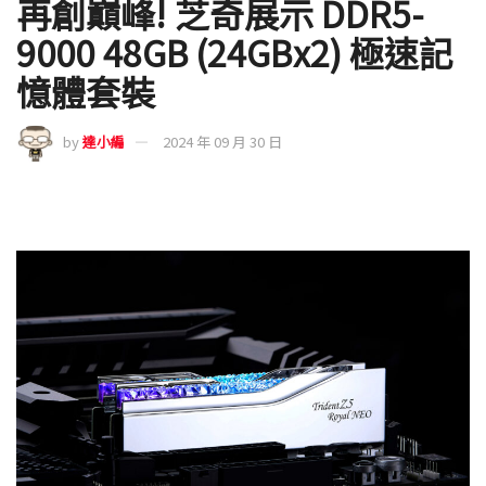
再創巔峰! 芝奇展示 DDR5-
9000 48GB (24GBx2) 極速記
憶體套裝
by
達小編
2024 年 09 月 30 日