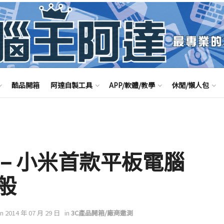
酷品開箱
阿達自製工具
APP/軟體/教學
休閒/懶人包
– 小米首款平板電腦
般
on 2014 年 07 月 29 日
in
3C產品開箱/廠商邀測