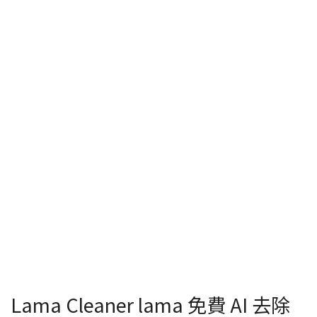
Lama Cleaner lama 免費 AI 去除