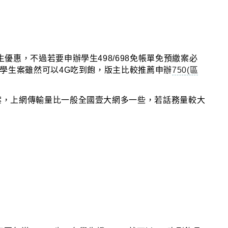
生優惠
，
不過若要申辦學生498/698免帳單免預繳案必
8學生案雖然可以4G吃到飽
，版主比較推薦申辦
750(區
案
，上網傳輸量比一般全國壹大網多一些
，若話務量較大