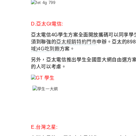
D.亞太Gt電信:
亞太電信4G學生方案全面開放攜碼可以同享學
須到聯強的
亞太經銷特約門市
申辦
。
亞太的89
域)4G吃到飽
方案
。
另外
，
亞太電信
推出學生全國壹大網自由選方
的人可以考慮
。
E.台灣之星: