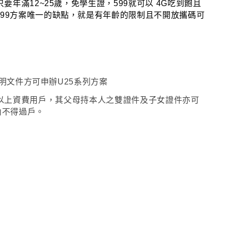
只要年滿12~25歲
，
免學生證
，
599就可以 4G吃到飽且
599方案唯一的缺點
，
就是有年齡的限制且不開放攜碼可
證明文件方可申辦U25系列方案
G 599以上資費用戶，其父母持本人之雙證件及子女證件亦可
內不得過戶。