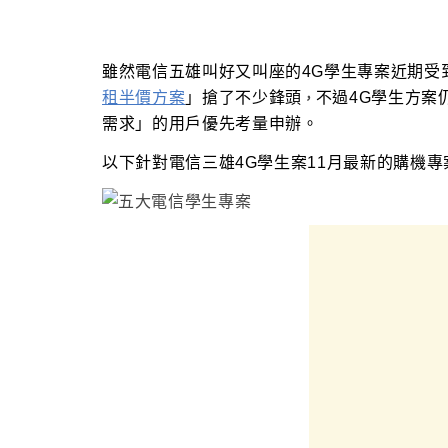
雖然
電信五雄叫好又叫座的4G學生專案
近期受
租半價方案
」搶了不少鋒頭
不過4G學生方案
，
需求
」的
用戶優先考量申辦
。
以下針對電信三雄4G學生案11月最新的購機