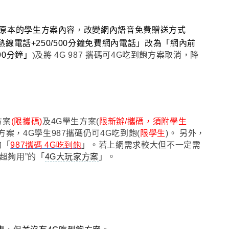
整原本的學生方案內容
，
改變網內語音免費贈送方式
熱線電話+250/500分鐘免費網內電話
」
改為
「
網內前
90分鐘
」)
及將 4G 987 攜碼可4G吃到飽方案取消
，
降
方案
(限攜碼)
及4G學生方案(
限新辦/攜碼
，
須附學生
方案
，4G學生987攜碼仍可4G吃到飽(
限學生
)。 另外，
的
「
987
攜碼 4G
吃到
飽
」
。
若上網需求較大但不一定需
超夠用”的
「
4G大玩家方案
」
。