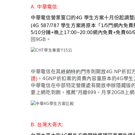
A. 中華電信:
中華電信營業窗口的4G 學生方案十月份起調
(
4G
587/787 學生方案將原本
「
1/5門網內免費
5/10分鐘+晚上17:00~20:00網內免費+免費60/
回9GB
。
中華電信在其
經銷特約門市
則開放4G NP折扣
證
)
。4GNP折扣案的資費內容童原本的4G學生
中華電信在中部特定營運處有開放申辦隱藏版
要上網吃到飽
，推薦”月繳699
，月享20GB上網
B. 台灣大哥大: