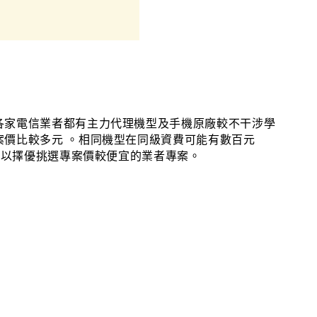
各家電信業者都有主力代理機型及手機原廠較不干涉學
案價比較多元
。
相同機型在同級資費可能有數百元
可以擇優挑選專案價較便宜的業者專案
。
: