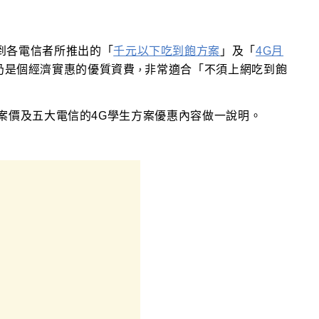
到各電信者所推出的
「
千元以下吃到飽方案
」及「
4G月
仍是個經濟實惠的優質資費
非常適合
「不須
上網吃到飽
，
專案價及五大電信的4G學生方案優惠內容做一說明
。