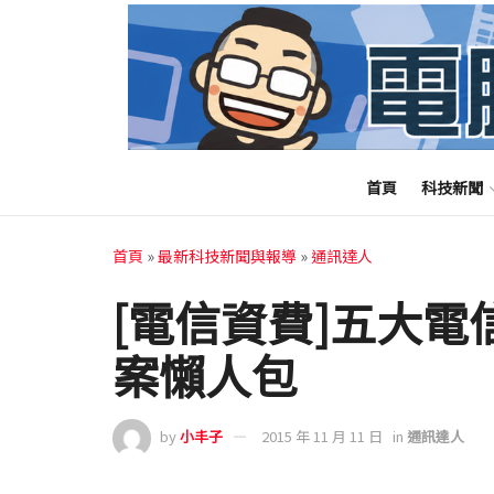
首頁
科技新聞
首頁
»
最新科技新聞與報導
»
通訊達人
[電信資費]五大電
案懶人包
by
小丰子
2015 年 11 月 11 日
in
通訊達人