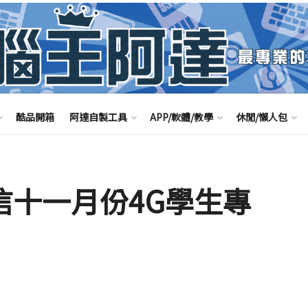
酷品開箱
阿達自製工具
APP/軟體/教學
休閒/懶人包
信十一月份4G學生專