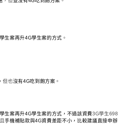
惠
，但
並沒有4G吃到飽方案
。
89學生案再升4G學生案的方式
。
，但也
沒有4G吃到飽方案
。
98學生案再升4G學生案的方式
，
不過該資費
3G學生698
且
手機補貼款與4G資費差距不小
，比較建議直接申辦