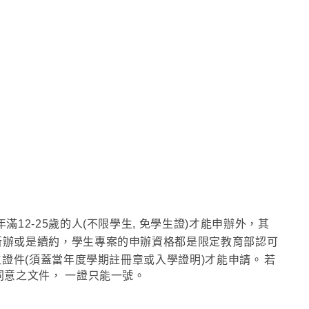
滿12-25歲的人(不限學生, 免學生證)才能申辦外
，其
新辦或是續約
，學生專案的
申辦資格都是限定
教育部認可
證件(
須蓋當年度學期註冊章或入學證明)才能申請
。
若
同意之文件
，
一證只能一號。