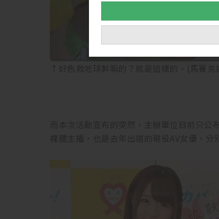
↑好色救地球幹嘛的？就是這樣的。(馬賽克
而本次活動宣布的突然，主辦單位目前只公布了兩位
裸體主播，也是去年出道的現役AV女優，分別