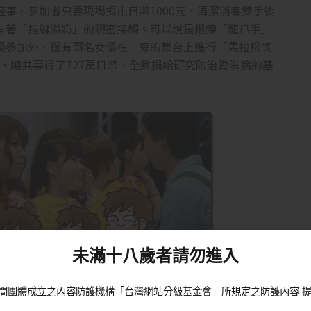
盛事，參加者只要現場捐出日幣1000元，清潔消毒雙手後
有著「指縫溢奶」的親密接觸。可以說是鍛鍊「龍爪手」
優參加外，還有兩名女優在一旁的舞台上進行「馬拉松式
，總共募得了727萬日幣，全數捐給研究防治愛滋病的基
未滿十八歲者請勿進入
間團體成立之內容防護機構「台灣網站分級基金會」所規定之防護內容 提