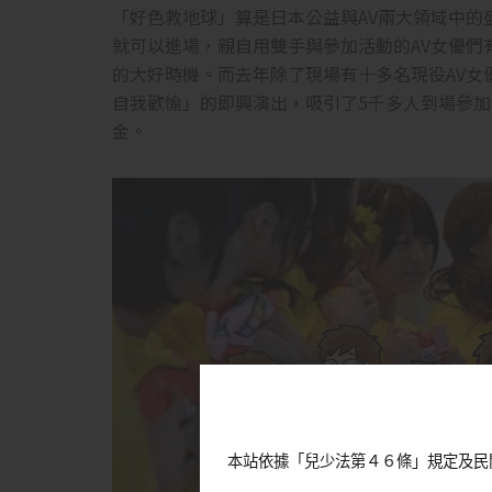
「好色救地球」算是日本公益與AV兩大領域中的
就可以進場，親自用雙手與參加活動的AV女優們
的大好時機。而去年除了現場有十多名現役AV女
自我歡愉」的即興演出，吸引了5千多人到場參加
金。
本站依據「兒少法第４６條」規定及民