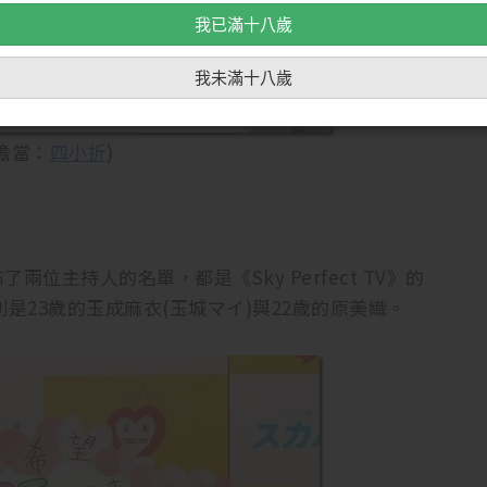
我已滿十八歲
我未滿十八歲
擔當：
四小折
)
主持人的名單，都是《Sky Perfect TV》的
是23歲的玉成麻衣(玉城マイ)與22歲的原美織。