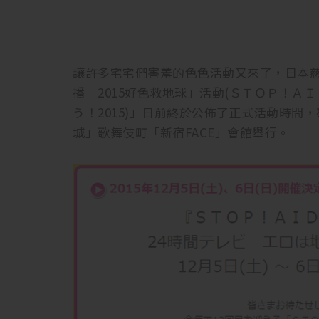
讓許多宅宅們害羞的色色活動又來了，日本慈
播 2015好色救地球」活動(ＳＴＯＰ！Ａ
う！2015)」日前終於公佈了正式活動時間
城」歌舞伎町「新宿FACE」會館舉行。