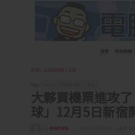
首頁
科技新聞
首頁
»
生活與旅遊
»
正妹
Tags:
2015
好色救地球
新宿
大夥買機票進攻了！
球」12月5日新宿
by
老衲好棒棒
2015 年 11 月 02 日
in
正妹
,
生