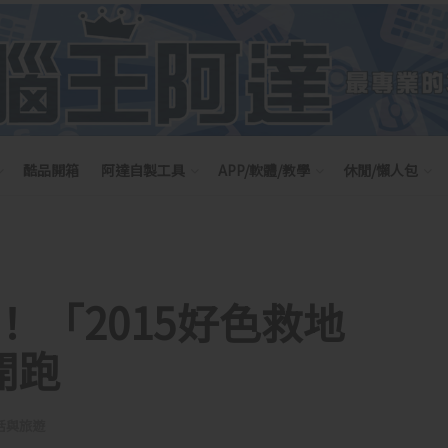
酷品開箱
阿達自製工具
APP/軟體/教學
休閒/懶人包
 「2015好色救地
開跑
活與旅遊