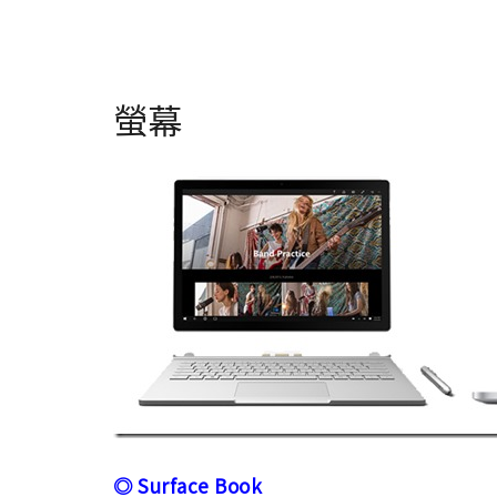
螢幕
◎ Surface Book