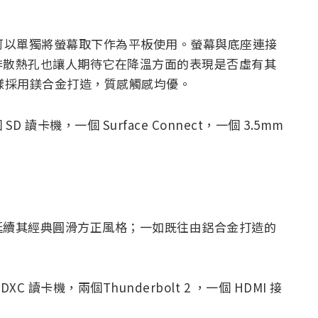
，你可以單獨將螢幕取下作為平板使用。螢幕與底座連接
排散熱孔也讓人期待它在降溫方面的表現是否虛有其
系列一樣採用鎂合金打造，質感觸感均優。
D 讀卡機，一個 Surface Connect，一個 3.5mm
延續其經典圓滑方正風格；一如既往由鋁合金打造的
XC 讀卡機，兩個Thunderbolt 2 ，一個 HDMI 接