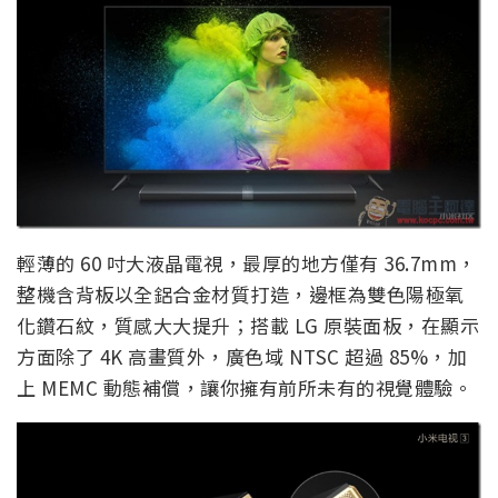
輕薄的 60 吋大液晶電視，最厚的地方僅有 36.7mm，
整機含背板以全鋁合金材質打造，邊框為雙色陽極氧
化鑽石紋，質感大大提升；搭載 LG 原裝面板，在顯示
方面除了 4K 高畫質外，廣色域 NTSC 超過 85%，加
上 MEMC 動態補償，讓你擁有前所未有的視覺體驗。