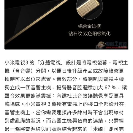
小米電視3 的「分體電視」設計是將電視螢幕、電視主
機（含音響）分開，以便日後升級產品或故障維修更
換時可以單位來處置。音效部分，將喇叭與電視主機
獨立成一個音響主機，揚聲器音腔體積加大 67 %，讓
聲音效果更飽滿震撼；內建杜比音效讓聽覺享受更具
臨場感。小米電視 3 將所有電視上的接口全部設計在
音響主機上，當你需要連接許多線材時不會出現線材
到處亂爬的狀況，而音響主機與螢幕的連結，只需經
過一條將電源線與訊號源結合起來的「米線」即可完