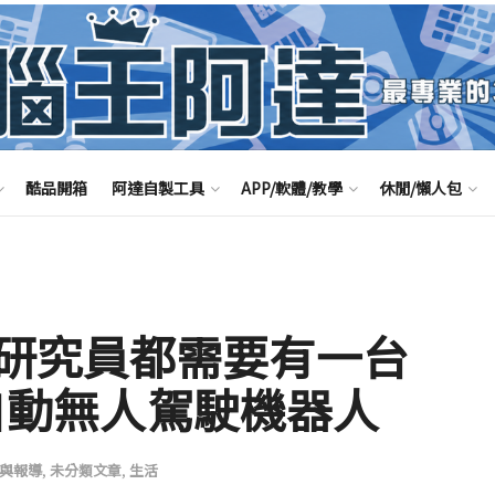
酷品開箱
阿達自製工具
APP/軟體/教學
休閒/懶人包
研究員都需要有一台
全自動無人駕駛機器人
與報導
,
未分類文章
,
生活