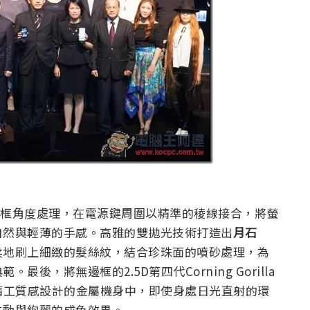
膩的邊框角度處理，在電源鍵周圍以精準的稜線接合，將螢
自然與輕薄的手感。高雅的雙拋光技術打造出
月石
柔地刷上細緻的髮絲紋，結合珍珠面的噴砂處理，為
，將無邊框的2.5D第四代Corning Gorilla
璃螢幕崁入精工質感設計的金屬機身中，即使身處日光直射的環
生動與絢麗的成色效果。