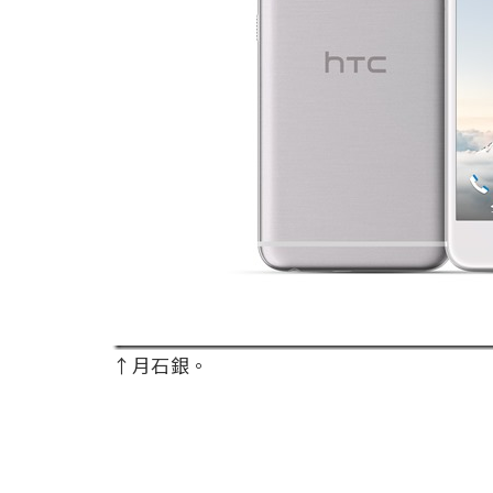
↑月石銀。