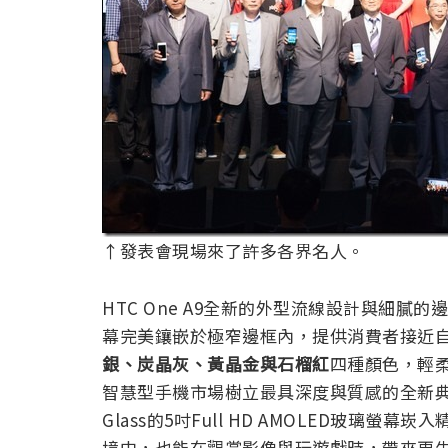
↑發表會現場來了許多各界名人。
HTC One A9全新的外型流線設計與細
幕完美鑲嵌於極窄邊框內，提供消費者接近
銀、炭晶灰、黃晶金與石榴紅
四種顏色，輕
智慧型手機市場樹立最具深度與質感的全新典範。最後
Glass的5吋Full HD AMOLED玻
境中，也能在觀賞影像與玩遊戲時，帶來更