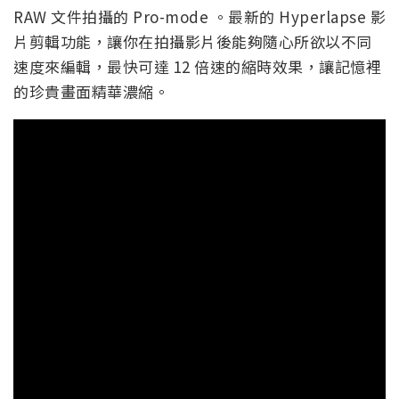
RAW 文件拍攝的 Pro-mode 。最新的 Hyperlapse 影
片剪輯功能，讓你在拍攝影片後能夠隨心所欲以不同
速度來編輯，最快可達 12 倍速的縮時效果，讓記憶裡
的珍貴畫面精華濃縮。