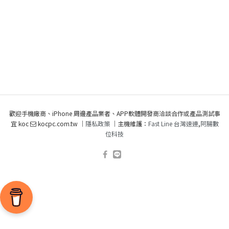
歡迎手機廠商、iPhone 周邊產品業者、APP軟體開發商洽談合作或產品測試事
宜 koc
kocpc.com.tw ｜
隱私政策
｜主機維護：
Fast Line 台灣速連
,
阿腸數
位科技