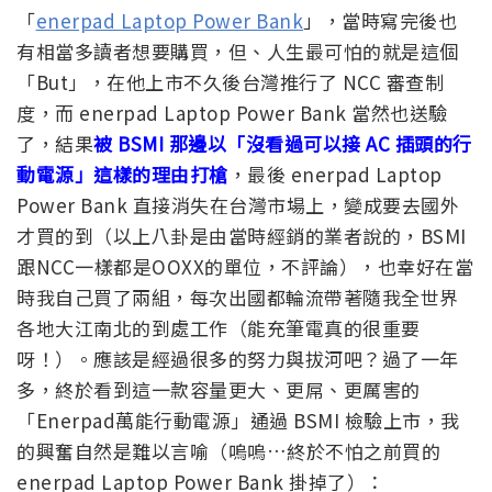
「
enerpad Laptop Power Bank
」，當時寫完後也
有相當多讀者想要購買，但、人生最可怕的就是這個
「But」，在他上市不久後台灣推行了 NCC 審查制
度，而 enerpad Laptop Power Bank 當然也送驗
了，結果
被 BSMI 那邊以「沒看過可以接 AC 插頭的行
動電源」這樣的理由打槍
，最後 enerpad Laptop
Power Bank 直接消失在台灣市場上，變成要去國外
才買的到（以上八卦是由當時經銷的業者說的，BSMI
跟NCC一樣都是OOXX的單位，不評論），也幸好在當
時我自己買了兩組，每次出國都輪流帶著隨我全世界
各地大江南北的到處工作（能充筆電真的很重要
呀！）。應該是經過很多的努力與拔河吧？過了一年
多，終於看到這一款容量更大、更屌、更厲害的
「Enerpad萬能行動電源」通過 BSMI 檢驗上市，我
的興奮自然是難以言喻（嗚嗚…終於不怕之前買的
enerpad Laptop Power Bank 掛掉了）：