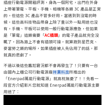
插座行動電源開箱評測，身為一個阿宅，出門在外身
上帶著筆電、平板、手機、相機等各類 3C 產品是正常
的。但這些 3C 產品不管多好用，當遇到到沒電的時
候，這些高科技物品帶身上除了重以外一點用途也沒
有。手機、平板可以使用一般行動電源應急，但如果
是「筆電」這類需要「
AC插頭
」的電子產品就完全沒
輒了，因為路上不會有插頭可接，就算跑到星巴克、
麥當勞之類的場所，如果插座被人先佔用了的話，那
就真的悲劇了。
不過以後這些尷尬窘況都不會再發生了！只要有一台
由國內上櫃公司行動電源廠
祥業科技
所推出的
「Enerpad萬能行動電源」就高枕無憂了！！先看一
段官方介紹影片您就知道 Enerpad萬能行動電源主要
用途了：