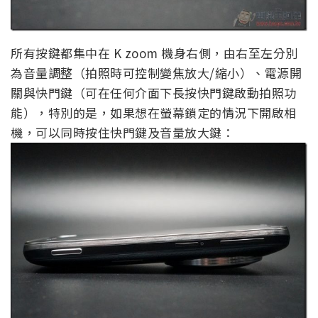
所有按鍵都集中在 K zoom 機身右側，由右至左分別
為音量調整（拍照時可控制變焦放大/縮小）、電源開
關與快門鍵（可在任何介面下長按快門鍵啟動拍照功
能），特別的是，如果想在螢幕鎖定的情況下開啟相
機，可以同時按住快門鍵及音量放大鍵：