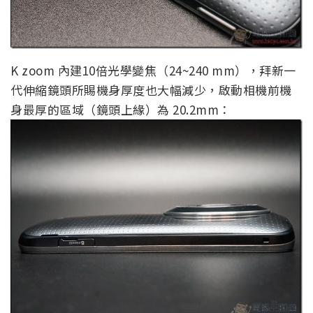
K zoom 內建10倍光學變焦（24~240 mm），拜新一
代伸縮鏡頭所賜機身厚度也大幅減少，啟動相機前機
身最厚的區域（鏡頭上緣）為 20.2mm：