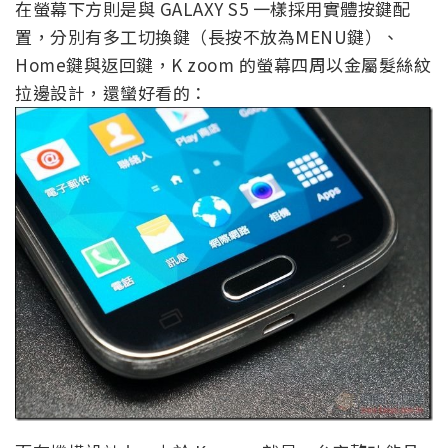
在螢幕下方則是與 GALAXY S5 一樣採用實體按鍵配
置，分別有多工切換鍵（長按不放為MENU鍵）、
Home鍵與返回鍵，K zoom 的螢幕四周以金屬髮絲紋
拉邊設計，還蠻好看的：