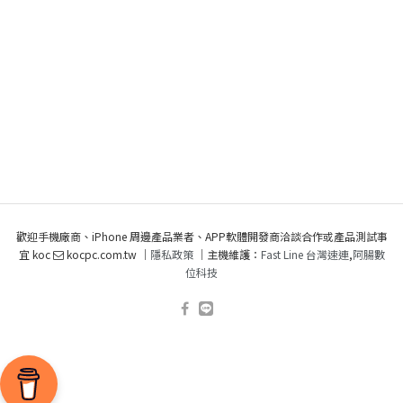
歡迎手機廠商、iPhone 周邊產品業者、APP軟體開發商洽談合作或產品測試事
宜 koc
kocpc.com.tw ｜
隱私政策
｜主機維護：
Fast Line 台灣速連
,
阿腸數
位科技