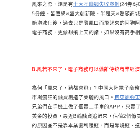
風來之際
，還是有
十大互聯網失敗案例
(24
券&
5分鐘、皆喜網&盛大創新院、半邊天&愛顧商城
始泡沫化
後
，過去只是隨風口而飛起來的阿狗
電子商務
，更像想飛上天的豬，如果沒有高手
B.風若不來了
，電子商務可以偏離
傳統商業經濟
為何「風來了，豬都會飛」? 中國大陸電子商
市場瘋狂的融資創造了美麗的風口。
京東劉強
兄弟們在手機上做了個賣二手車的APP，只賣
美金的投資，最近B輪融資追過來，估值2個億
的原因並不是靠本業營利賺錢
，
而是靠燒錢
、