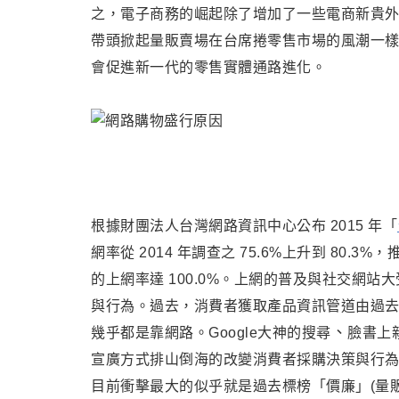
之
，
電子商務的崛起除了增加了一些電商新貴
帶頭掀起量販賣場在台席捲零售市場的風潮一
會促進新一代的零售實體通路進化
。
根據財團法人台灣網路資訊中心公布 2015 年「
網率從 2014 年調查之 75.6%上升到 80.3%
的上網率達 100.0%。上網的普及與社交網站
與
行為
。過去
，消費者獲取產品資訊管道由過
、
幾乎都是靠網路
。Google大神的搜尋
臉書上
宣廣方式排山倒海
的改變消費者採購決策與行
目前衝擊最大的似乎就是過去標榜
「價廉」(量