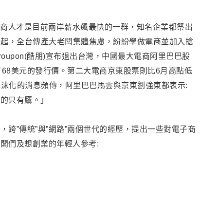
述電商人才是目前兩岸薪水飆最快的一群，知名企業都祭出
崛起
，
全台傳產大老闆集體焦慮
，
紛紛學做電商並加入搶
oupon(酷朋)宣布退出台灣，中國最大電商阿里巴巴股
了68美元的發行價。第二大電商京東股票則比6月高點低
泡沫化的消息頻傳，阿里巴巴馬雲與京東劉強東都表示:
飛的只有鷹。」
，跨”傳統”與”網路”兩個世代的經歷，提出一些對電子商
闆們及想創業的年輕人參考: