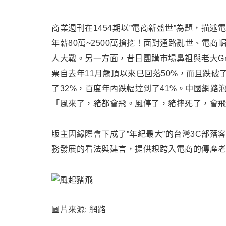
商業週刊在1454期以”電商新盛世”為題，描
年薪80萬~2500萬搶挖！面對通路亂世
、
電商
人大戰。另一方面
，
昔日團購市場鼻祖與老大Gr
票自去年11月觸頂以來已回落50%，而且跌破
了32%，百度年內跌幅達到了41%。中國網路
「風來了，豬都會飛。風停了，豬摔死了，會
版主因緣際會下成了”年紀最大”的台灣3C部落客
務發展的看法與建言，提供想跨入電商的傳產老
圖片來源: 網路