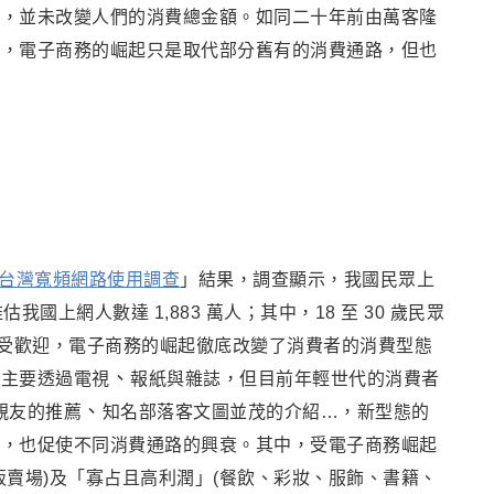
外
，
並未改變人們的消費總金額
。如同二十年前由萬客隆
樣
，
電子商務的崛起只是取代部分舊有的消費通路
，
但也
台灣寬頻網路使用調查
」結果
，
調查顯示，我國民眾上
，推估我國上網人數達 1,883 萬人；其中，18 至 30 歲民眾
大受歡迎
，
電子商務的崛起徹底改變了消費者的消費
型態
、
去主要透過電視
報紙與雜誌
，
但目前年輕世代的消費者
、
親友的推薦
知名部落客文圖並茂的介紹…
，
新型態的
為
，
也促使不同消費通路的興衰
。其中
，
受電子商務崛起
販賣場)及「寡占且高利潤」(餐飲
、彩妝、服飾、書籍
、