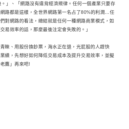
快。
」
、
「
網路沒有違背經濟規律。任何一個產業只要存
網路都是這樣，全世界網路第一名占了80%的利潤…任
我們對網路的看法，總結就是任何一種網路商業模式，如
業交易效率的話，那麼最後注定會失敗的。」
資青睞
、用股份換鈔票
，海水正在退
，光屁股的人趕快
的業績
，先想好如何降低
交易成本及提升交易效率
，
並擬
「
老鷹
」
再來吧!