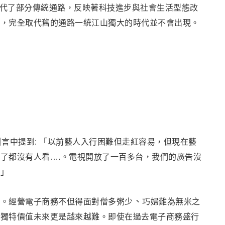
代了部分傳統通路
，反映著科技進步與社會生活型態改
務
，
完全取代舊的通路一統江山獨大的時代並不會出現
。
言中提到: 「
以前藝人入行困難但走紅容易，但現在藝
了都沒有人看….。電視開放了一百多台，我們的廣告沒
！
」
、
難
。經營電子商務
不但得面對
僧多粥少
巧婦難為無米之
造獨特價值未來
更是越來越
難。
即使
在過去電子商務盛行