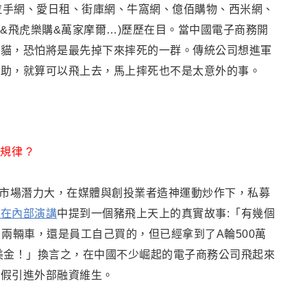
拉手網、愛日租、街庫網、牛窩網、億佰購物、西米網、
&飛虎樂購&萬家摩爾…)
歷歷在目
。
當中國電子商務開
阿貓，恐怕將是最先掉下來摔死的一群。
傳統公司想進軍
相助，就算可以飛上去
，
馬上摔死也不是太意外的事。
規律
?
務市場潛力大，在媒體與創投業者造神運動炒作下，私募
東在內部演講
中提到一個豬飛上天上的真實故事:
「
有幾個
了兩輛車，還是員工自己買的
，
但已經拿到了A輪500萬
美金！
」
換言之
，在中國不少崛起的電子商務公司飛起來
造假引進外部融資維生
。