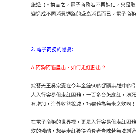
旅遊
..)
。
換言之，電子商務若不再進化，只是取
變造成不同消費通路的盛衰消長而已
。
電子商
2. 電子商務的隱憂:
A.阿狗阿貓盡出
，如何走紅勝出 ?
綜藝天王吳宗憲在今年金鐘50的頒獎典禮中的引
人入行容易但走紅困難
，
一百多台怎麼紅
，
演死
有增加，海外收益銳減，巧婦難為無米之炊啊
在電子商務的世界裡
，更是
入行容易但走紅困
炊的殘酷
，想要走紅獲得消費者青睞若
無法創