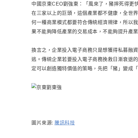
中國京東CEO劉強東：「風來了，豬摔死得更
在三家以上的巨頭，這個產業都不健康，全世界
何一種商業模式都要符合傳統經濟規律，所以
果不能夠降低產業的交易成本，不能夠提升產
換言之
，企業投入電子商務只是想獲得私募融
逃
。傳統
企業若要投入電子商務挽救日漸衰退
定可以創造獨特價值的策略
，
先把
「豬
」
變成
圖片來源:
騰訊科技