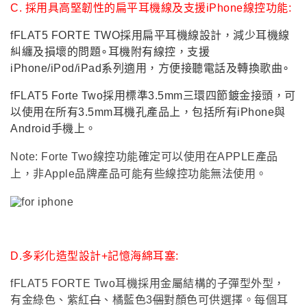
C.
採用具高堅韌性的扁平耳機線及支援iPhone線控功能:
fFLAT5 FORTE TWO
採用扁平耳機線設計，減少耳機線
糾纏及損壞的問題∘耳機附有線控，支援
iPhone/iPod/iPad系列適用，方便接聽電話及轉換歌曲∘
fFLAT5 Forte Two
採用標準3.5mm三環四節鍍金接頭，可
以使用在所有3.5mm耳機孔產品上，包括所有iPhone與
Android手機上
。
Note: Forte Two
線控功能確定可以使用在APPLE產品
上，非Apple品牌產品可能有些線控功能無法使用。
D.
多彩化造型設計+記憶海綿耳塞:
fFLAT5 FORTE Two
耳機採用金屬結構的子彈型外型，
有金綠色、紫紅
白
、橘藍色3
個
對顏色可供選擇。每個耳