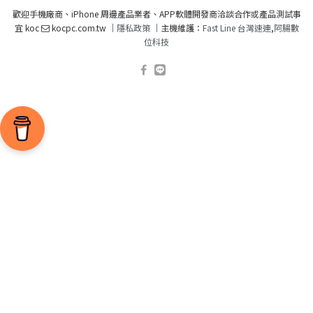
歡迎手機廠商、iPhone 周邊產品業者、APP軟體開發商洽談合作或產品測試事
宜 koc
kocpc.com.tw ｜
隱私政策
｜主機維護：
Fast Line 台灣速連
,
阿腸數
位科技