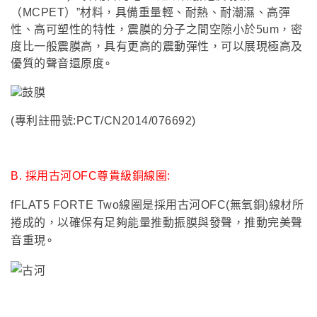
（MCPET）”材料，具備重量輕、耐熱、耐潮濕、高彈
性、高可塑性的特性，震膜的分子之間空隙小於5um，密
度比一般震膜高，具有更高的震動彈性，可以展現極高及
優質的聲音還原度∘
(
專利註冊號:PCT/CN2014/076692)
B.
採用古河OFC尊貴級銅線圈:
fFLAT5 FORTE Two
線圈是採用古河OFC(無氧銅)線材所
捲成的，以確保有足夠能量推動振膜與發聲
，
推動完美聲
音重現∘