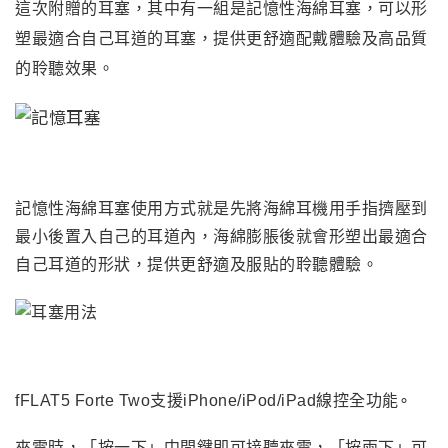
這次附贈的耳塞，其中有一組是記憶性海綿耳塞，可以形
塑最適合自己耳道的耳塞，提供更舒適配戴體驗及高品質
的聆聽效果。
記憶性海綿耳塞使用方式就是先將海綿耳機用手指擠壓到
最小後置入自己的耳道內
，
海綿膨脹後就會形塑出最適合
自己耳道的形狀
，
提供更舒適及服貼的聆聽體驗。
fFLAT5 Forte Two
支援iPhone/iPod/iPad線控全功能∘
來電時，「按一下」中間鍵即可接聽來電，「按兩下」可