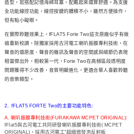
造型，若搭配記憶海綿耳塞，配戴起來還算舒適。為支援
全功能線控功能，線控按鍵的體積不小，雖然方便操作，
但有點小礙眼。
在實際聆聽效果上，fFLAT5 Forte Two這次原廠似乎有做
過重新校調，除獨家採用古河電工喇叭振膜專利技術，在
聲音的還原度、聲音的雜訊及聲音的空間感與細節仍表現
相當傑出外，相較第一代，Forte Two在高頻區段透明度
問題獲得不少改善，音質明顯進化，更適合華人喜歡聆聽
的音樂類型。
2.
fFLAT5 FORTE Two
的主要功能特色:
A.
喇叭振膜專利技術(FURAKAWA MCPET ORIGINAL):
fFlat5
與古河電工共同研發喇叭振膜專利技術( MCPET
ORIGINAL)，採用古河電工”超細微發泡反射板