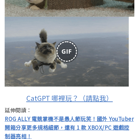
GIF
CatGPT 哪裡玩？（請點我）
延伸閱讀：
ROG ALLY 電競掌機不是愚人節玩笑！國外 YouTuber
開箱分享更多規格細節，還有 1 款 XBOX/PC 遊戲控
制器亮相！