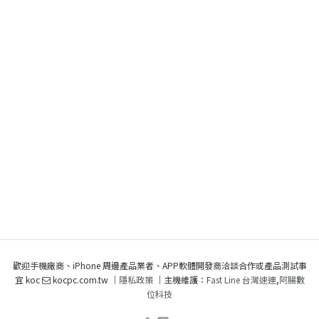
歡迎手機廠商、iPhone 周邊產品業者、APP軟體開發商洽談合作或產品測試事
宜 koc
kocpc.com.tw ｜
隱私政策
｜主機維護：
Fast Line 台灣速連
,
阿腸數
位科技