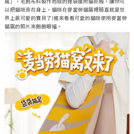
窩」，毛氈布料製作而成的提袋還附貓抓板，讓你可
以把貓咪背在身上，貓咪在麥當勞貓窩裡簡直就是世
界上最可愛的寶貝了!進來看看可愛的貓咪使用麥當勞
貓窩的照片來飽飽眼福。