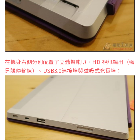
在機身右側分別配置了立體聲喇叭、HD 視訊輸出（需
另購傳輸線）、USB3.0連接埠與磁吸式充電埠：