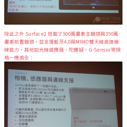
除此之外 Surface2 搭載了500萬畫素主鏡頭與350萬
畫素前置鏡頭，並支援藍牙4.0與MIMO雙天線高速連
線能力，其他如光線感應器、陀螺疑、G-Sensor等規
格一應俱全：