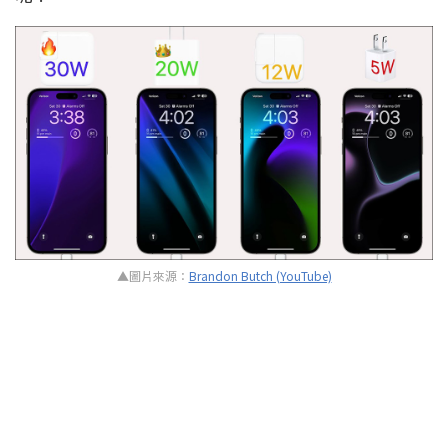
▲圖片來源：
Brandon Butch (YouTube)