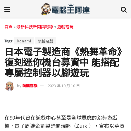
首頁
»
最新科技新聞與報導
»
遊戲電玩
Tags:
konami
懷舊遊戲
日本電子製造商《熱舞革命》
復刻迷你機台募資中 能搭配
專屬控制器以腳遊玩
by
萌朧雪猴
2023 年 10 月 10 日
在90年代曾在遊戲中心甚至是全球風靡的跳舞遊戲
機，電子周邊企劃製造商瑞起（Zuiki），宣布以募資