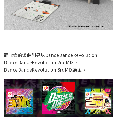
而收錄的樂曲則是以DanceDanceRevolution、
DanceDanceRevolution 2ndMIX、
DanceDanceRevolution 3rdMIX為主。