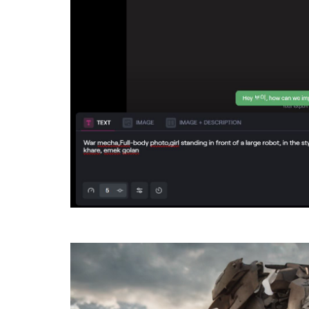
視
訊
播
放