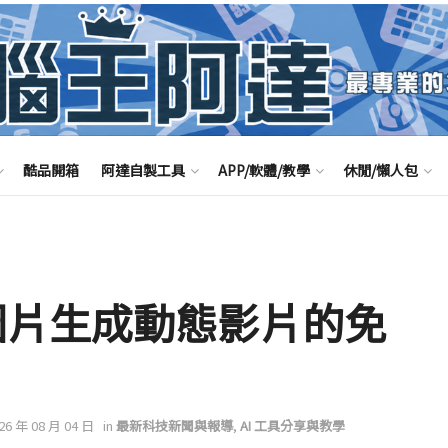
酷品開箱
阿達自製工具
APP/軟體/教學
休閒/懶人包
圖片生成動態影片的免
」
026 年 08 月 04 日
in
最新科技新聞與報導
,
AI 工具分享與教學