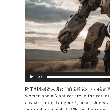
器
00:00
除了剛剛機器人與女子的影片以外，小編還
women and a Giant cat are in the car, or
cushart, unreal engine 5, hikari shinoda,
infrared, minimalist, 16k, bes