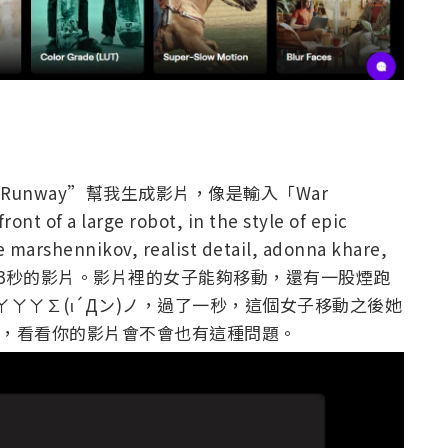
Runway”幫我生成影片，像是輸入「War
ont of a large robot, in the style of epic
e marshennikov, realist detail, adonna khare,
成一段3秒的影片。影片裡的女子能夠移動，還有一股煙跑
ㄚㄚ∑(ι´Дン)ノ，過了一秒，這個女子移動之後她
t，看看你的影片會不會也有這種問題。