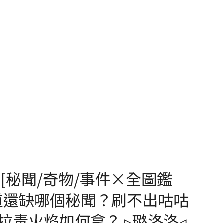
[秘聞/奇物/事件×全圖鑑
之道還缺哪個秘聞？刷不出咕咕
拉毒火焰如何拿？ ▹璐洛洛◃