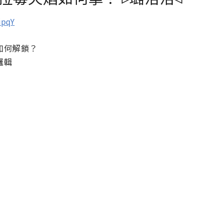
ipqY
如何解鎖？
邏輯