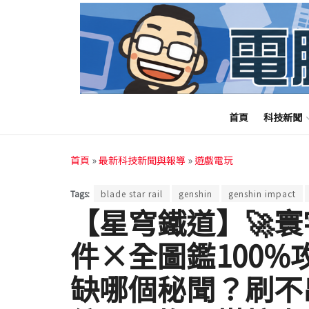
首頁
科技新聞
首頁
»
最新科技新聞與報導
»
遊戲電玩
Tags:
blade star rail
genshin
genshin impact
【星穹鐵道】🚀寰
件×全圖鑑100%
缺哪個秘聞？刷不