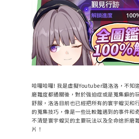
哈囉哈囉! 我是虛擬Youtuber璐洛洛，
磨難度都通關後，對於強迫症或是蒐集癖的
舒服，洛洛目前也已經把所有的寰宇蝗災和
的蒐集技巧，像是一些比較難遇到的事件和
不清楚寰宇蝗災的主要玩法以及全命途折磨
片！