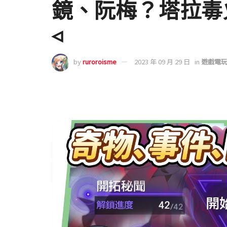
鏡、阮梅？塔拉毒
◃
by
ruroroisme
2023 年 09 月 29 日
in
遊戲電