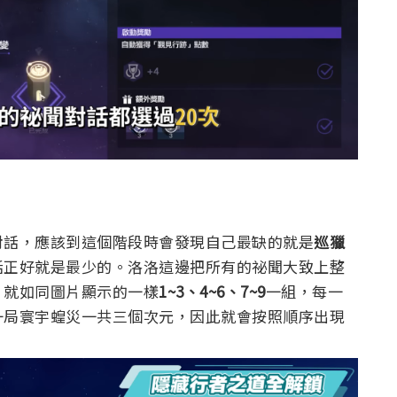
對話，應該到這個階段時會發現自己最缺的就是
巡獵
話正好就是最少的。
洛洛這邊把所有的祕聞大致上整
，就如同圖片顯示的一樣
1~3、4~6、7~9
一組，每一
一局寰宇蝗災一共三個次元，因此就會按照順序出現