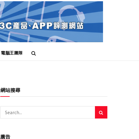
電腦王團隊
ber
仙舟羅浮
停雲
刃 星穹鐵道
前瞻
卡芙卡
原神
台灣V
網站搜尋
廣告