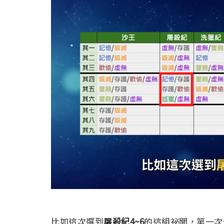
比如這次選到
屠殺紀4~6
的這組祕聞，第一次