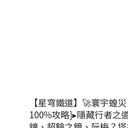
【星穹鐵道】🚀寰宇蝗災 
100%攻略]▸隱藏行者
鐘、超驗之鏡、阮梅？塔