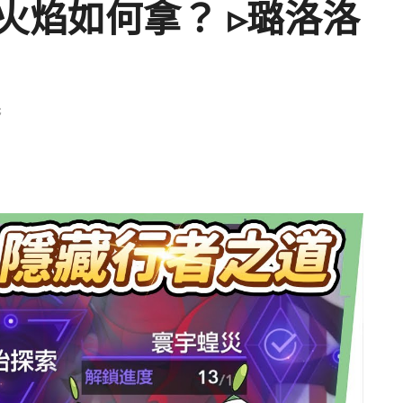
火焰如何拿？ ▹璐洛洛
玩