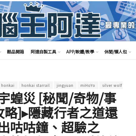
酷品開箱
阿達自製工具
APP/軟體/教學
休閒/懶人包
honkai
honkai starrail
jingyuan
miHoYo
silver wolf
VTu
宇蝗災 [秘聞/奇物/事
攻略]▸隱藏行者之道還
出咕咕鐘、超驗之