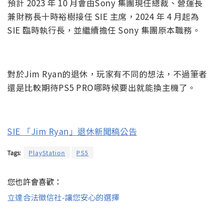
預計 2023 年 10 月會由Sony 集團現任總裁、營運長
兼財務長十時裕樹接任 SIE 主席，2024 年 4 月起為
SIE 臨時執行長，並繼續擔任 Sony 集團原本職務。
對於Jim Ryan的退休，玩家有不同的想法，不過筆者
還是比較期待PS5 PRO哪時候要出就能換主機了。
SIE 「Jim Ryan」退休新聞稿公告
Tags:
PlayStation
PS5
您也許會喜歡：
立達合法徵信社-讓您安心的選擇