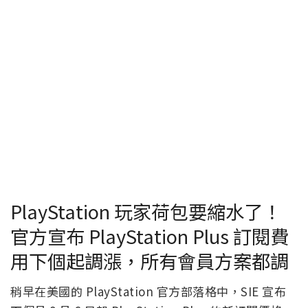
PlayStation 玩家荷包要縮水了！
官方宣布 PlayStation Plus 訂閱費
用下個起調漲，所有會員方案都調
稍早在美國的 PlayStation 官方部落格中，SIE 宣布