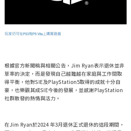
根據官方新聞稿與相關公告，Jim Ryan表示退休並非
草率的決定，而是發現自己越難越在家庭與工作間取
得平衡，他對SIE及PlayStation5取得的成就十分自
豪，也樂觀其成SIE今後的發展，並感謝PlayStation
社群散發的熱情與活力。
在Jim Ryan於2024 年3月退休正式退休的這段期間，