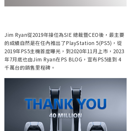
Jim Ryan從2019年接任為SIE 總裁暨CEO後，最主要
的成績自然是在任內推出了PlayStation 5(PS5)，從
2019年PS5主機首度曝光，到2020年11月上市，2023
年7月底也由Jim Ryan在PS BLOG，宣布PS5達到 4
千萬台的銷售里程碑。