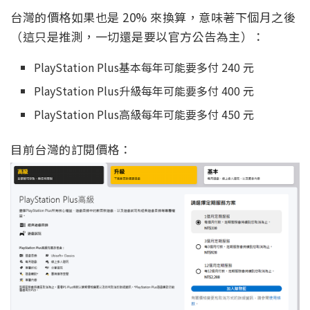
台灣的價格如果也是 20% 來換算，意味著下個月之後
（這只是推測，一切還是要以官方公告為主）：
PlayStation Plus基本每年可能要多付 240 元
PlayStation Plus升級每年可能要多付 400 元
PlayStation Plus高級每年可能要多付 450 元
目前台灣的訂閱價格：