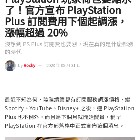
了！官方宣布 PlayStation
Plus 訂閱費用下個起調漲，
漲幅超過 20%
沒想到 PS Plus 訂閱費也要漲，現在真的是什麼都漲
的時代
by
Rocky
2023 年 08 月 31 日
最近不知為何，陸陸續續都有訂閱服務調漲價格，繼
Spotify、YouTube、Disney+ 之後，連 PlayStation
Plus 也不例外，而且是下個月就開始變貴，稍早
PlayStation 在官方部落格中正式宣佈這個消息。