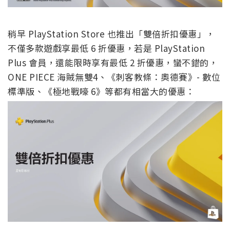
稍早 PlayStation Store 也推出「雙倍折扣優惠」，
不僅多款遊戲享最低 6 折優惠，若是 PlayStation
Plus 會員，還能限時享有最低 2 折優惠，蠻不錯的，
ONE PIECE 海賊無雙4、《刺客教條：奧德賽》- 數位
標準版、《極地戰嚎 6》等都有相當大的優惠：