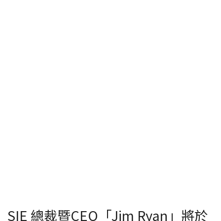
SIE 總裁暨CEO「Jim Ryan」將於