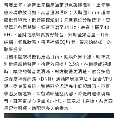
音雙單元，高音單元採用海爾貝克磁鐵陣列，單元瞬
態表現收放自如，高音澄澈清晰；大動圈11mm超磁
感低音單元，低音震撼澎湃；先進數位分頻技術，使
雙單元各司其職，低音下潛至14 Hz，高音上探至48
kHz，全鏈路感知真實好聲音。針對全頻音量、耳部
結構、佩戴狀態，精準補償EQ均衡，帶來始終如一的
聽覺盛宴。
耳機本體架構優化更貼耳內，阻隔外界干擾，精準識
別骨導震動聲音，拾音效果提升2.5倍。在通話或視訊
時，讓你的聲音更清晰，對方聽得更清楚。融合多通
道深度神經網路（DNN）通話降噪演算法，配合 VPU
與三麥克風系統，智慧區分處理高中低頻雜訊，不斷
學習反覆運算，保留清晰通話內容，降低周遭環境噪
音。耳塞更貼心增加 Xs 小尺寸耳塞尺寸選擇，共有四
種尺寸選擇，適配更多人的需求。