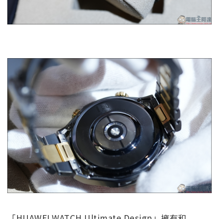
「HUAWEI WATCH Ultimate Design」擁有和