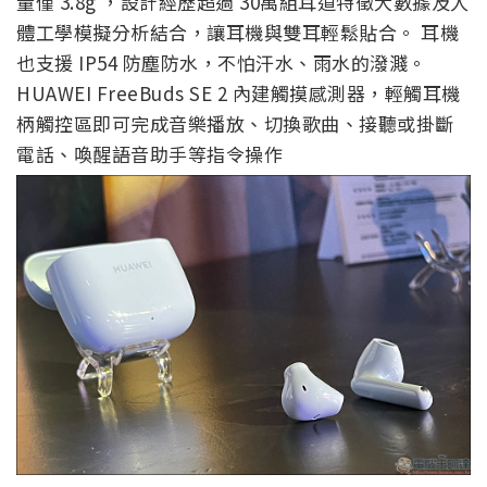
量僅 3.8g ，設計經歷超過 30萬組耳道特徵大數據及人
體工學模擬分析結合，讓耳機與雙耳輕鬆貼合。 耳機
也支援 IP54 防塵防水，不怕汗水、雨水的潑濺。
HUAWEI FreeBuds SE 2 內建觸摸感測器，輕觸耳機
柄觸控區即可完成音樂播放、切換歌曲、接聽或掛斷
電話、喚醒語音助手等指令操作