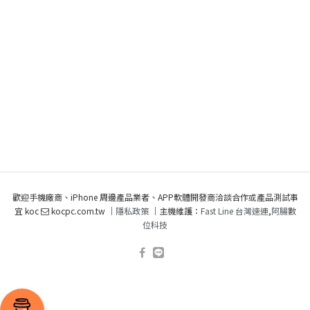
歡迎手機廠商、iPhone 周邊產品業者、APP軟體開發商洽談合作或產品測試事
宜 koc
kocpc.com.tw ｜
隱私政策
｜主機維護：
Fast Line 台灣速連
,
阿腸數
位科技