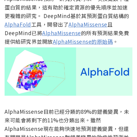
蛋白質的結果，這有助於確定資源的優先順序並加速
更複雜的研究。 DeepMind基於其預測蛋白質結構的
AlphaFold
工具，開發出了
AlphaMissense
且
DeepMind已將
AlphaMissense
的所有預測結果免費
提供給研究界並開放
AlphaMissense的原始碼
。
AlphaMissense目前已經分類的89%的錯義變異，未
來可能會將剩下的11%也分類出來。雖然
AlphaMissense現在能夠快速地預測錯義變異，但還