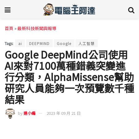
首頁
»
最新科技新聞與報導
Tags:
ai
DEEPMIND
Google
人工智慧
Google DeepMind公司使用
AI來對7100萬種錯義突變進
行分類，AlphaMissense幫助
研究人員能夠一次預覽數千種
結果
by
達小編
2023 年 09 月 21 日