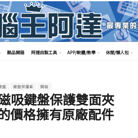
酷品開箱
阿達自製工具
APP/軟體/教學
休閒/懶人包
鍵盤
鍵盤保護套
開箱
 二代磁吸鍵盤保護雙面夾
的價格擁有原廠配件