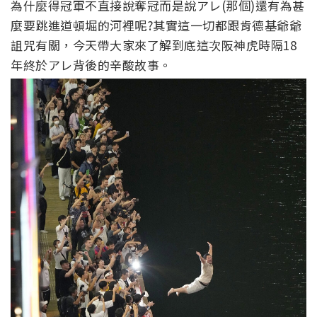
為什麼得冠軍不直接說奪冠而是說アレ(那個)還有為甚
麼要跳進道頓堀的河裡呢?其實這一切都跟肯德基爺爺
詛咒有關，今天帶大家來了解到底這次阪神虎時隔18
年終於アレ背後的辛酸故事。