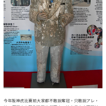
今年阪神虎比賽前大家都不敢說奪冠，只敢說アレ，