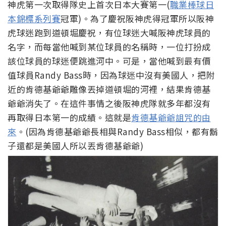
神虎第一次取得隊史上首次日本大賽第一(
職業棒球日
本錦標系列賽
冠軍)。為了慶祝阪神虎得冠軍所以阪神
虎球迷跑到道頓堀慶祝，有位球迷大喊阪神虎球員的
名字，而每當他喊到某位球員的名稱時，一位打扮成
該位球員的球迷便跳進河中。可是，當他喊到最有價
值球員Randy Bass時，因為球迷中沒有美國人，把附
近的肯德基爺爺雕像丟掉道頓堀的河裡，結果肯德基
爺爺消失了。在這件事情之後阪神虎隊就多年都沒有
再取得日本第一的成績。這就是
肯德基爺爺詛咒的由
來
。(因為肯德基爺爺長相與Randy Bass相似，都有鬍
子還都是美國人所以丟肯德基爺爺)