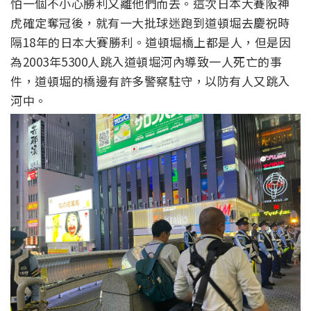
怕一個不小心勝利又離他們而去。這次日本大賽阪神
虎確定奪冠後，就有一大批球迷跑到道頓堀去慶祝時
隔18年的日本大賽勝利。道頓堀橋上都是人，但是因
為2003年5300人跳入道頓堀河內導致一人死亡的事
件，道頓堀的橋邊有許多警察駐守，以防有人又跳入
河中。