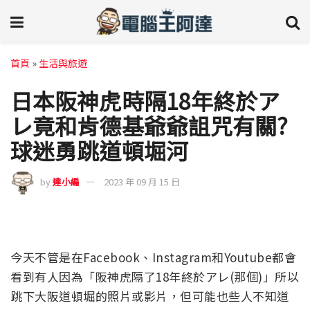
首頁
»
生活與旅遊
日本阪神虎時隔18年終於ア
レ竟和肯德基爺爺詛咒有關?
球迷勇跳道頓堀河
by
達小編
2023 年 09 月 15 日
今天不管是在Facebook、Instagram和Youtube都會
看到有人因為「阪神虎隔了18年終於アレ(那個)」所以
跳下大阪道頓堀的照片或影片，但可能也些人不知道