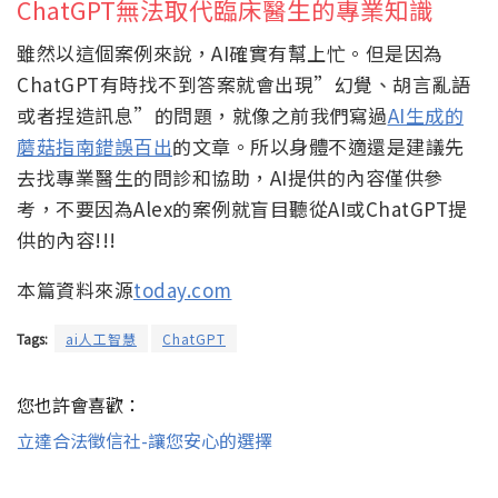
ChatGPT無法取代臨床醫生的專業知識
雖然以這個案例來說，AI確實有幫上忙。但是因為
ChatGPT有時找不到答案就會出現”幻覺、胡言亂語
或者捏造訊息”的問題，就像之前我們寫過
AI生成的
蘑菇指南錯誤百出
的文章。所以身體不適還是建議先
去找專業醫生的問診和協助，AI提供的內容僅供參
考，不要因為Alex的案例就盲目聽從AI或ChatGPT提
供的內容!!!
本篇資料來源
today.com
Tags:
ai人工智慧
ChatGPT
您也許會喜歡：
立達合法徵信社-讓您安心的選擇