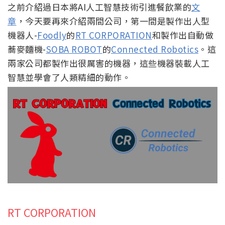
之前介紹過日本將AI人工智慧技術引進餐飲業的
文
章
，今天要再來介紹兩間公司，第一間是製作出人型
機器人-
Foodly
的
RT CORPORATION
和製作出自動做
蕎麥麵機-
SOBA ROBOT
的
Connected Robotics
。這
兩家公司都製作出很厲害的機器，這些機器裝載人工
智慧並學會了人類精細的動作。
RT CORPORATION