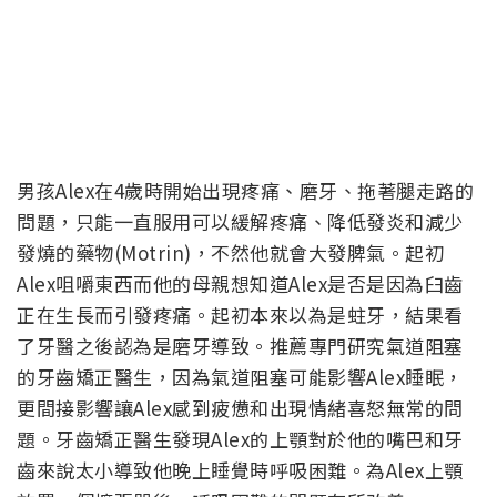
男孩Alex在4歲時開始出現疼痛、磨牙、拖著腿走路的
問題，只能一直服用可以緩解疼痛、降低發炎和減少
發燒的藥物(Motrin)，不然他就會大發脾氣。起初
Alex咀嚼東西而他的母親想知道Alex是否是因為臼齒
正在生長而引發疼痛。起初本來以為是蛀牙，結果看
了牙醫之後認為是磨牙導致。推薦專門研究氣道阻塞
的牙齒矯正醫生，因為氣道阻塞可能影響Alex睡眠，
更間接影響讓Alex感到疲憊和出現情緒喜怒無常的問
題。牙齒矯正醫生發現Alex的上顎對於他的嘴巴和牙
齒來說太小導致他晚上睡覺時呼吸困難。為Alex上顎