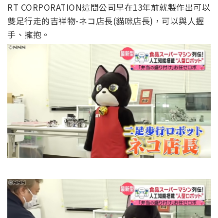
RT CORPORATION這間公司早在13年前就製作出可以
雙足行走的吉祥物-ネコ店長(貓咪店長)，可以與人握
手、擁抱。