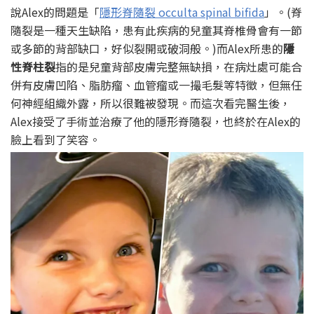
說Alex的問題是「
隱形脊隨裂 occulta spinal bifida
」。(脊
隨裂是一種天生缺陷，患有此疾病的兒童其脊椎骨會有一節
或多節的背部缺口，好似裂開或破洞般。)而Alex所患的
隱
性脊柱裂
指的是兒童背部皮膚完整無缺損，在病灶處可能合
併有皮膚凹陷、脂肪瘤、血管瘤或一撮毛髮等特徵，但無任
何神經組織外露，所以很難被發現。而這次看完醫生後，
Alex接受了手術並治療了他的隱形脊隨裂，也終於在Alex的
臉上看到了笑容。