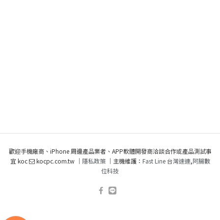
歡迎手機廠商、iPhone 周邊產品業者、APP軟體開發商洽談合作或產品測試事
宜 koc
kocpc.com.tw ｜
隱私政策
｜主機維護：
Fast Line 台灣速連
,
阿腸數
位科技